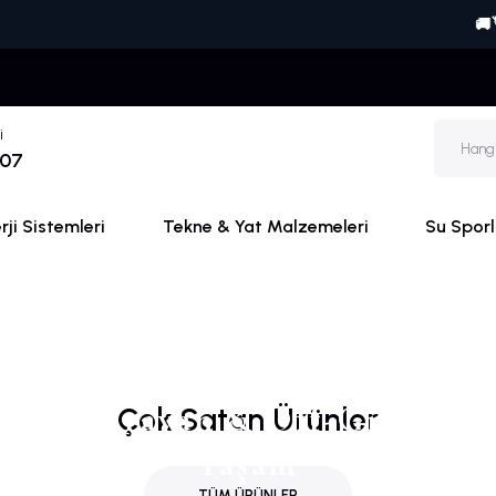
🚚🏷️ 
i
 07
ji Sistemleri
Tekne & Yat Malzemeleri
Su Sporl
Karavan & Off-Grid
Çok Satan Ürünler
Yaşam
TÜM ÜRÜNLER