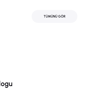
Kış Servis Zamanı – Tüm Aksesuarlar Elinin Altında
TÜMÜNÜ GÖR
%10
i
Yeni
%20
I BOILER 80 LT PASLANMAZ REZİSTANS BS6013
logu
4.304,28 TL
71.449,20 TL
/30 (1) BPC123047002
%5