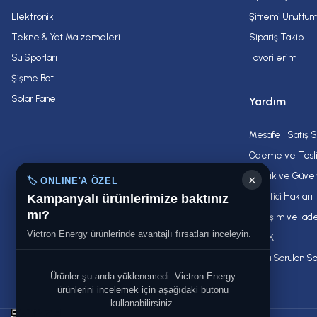
DC-DC Akü Şarj Teknolojisinde Yeni Bir Dönem
101.883,09 TL
14.404,5
119.862,46 TL
Elektronik
Şifremi Unuttu
Tekne & Yat Malzemeleri
Sipariş Takip
Su Sporları
Favorilerim
DC-DC Akü Şarj Teknolojisinde Yeni Bir Dönem: Victron Energy Orion XS 
Şişme Bot
Solar Panel
Yardım
DEVAMINI OKU...
Mesafeli Satış 
Denizden Tatlı Su: Tekne Watermaker’ı Nasıl Çalı
Ödeme ve Tesl
Gizlilik ve Güve
×
🏷️ ONLINE'A ÖZEL
Denizden Tatlı Su: Tekne Watermaker’ı Nasıl Çalışır? Teknelerdeki wate
Tüketici Hakları
Kampanyalı ürünlerimize baktınız
mı?
Değişim ve İade
Victron Energy ürünlerinde avantajlı fırsatları inceleyin.
K.V.K.K
DEVAMINI OKU...
Sıkça Sorulan So
Ultimatif Çekilebilir Botlar Rehberi
Ürünler şu anda yüklenemedi. Victron Energy
ürünlerini incelemek için aşağıdaki butonu
kullanabilirsiniz.