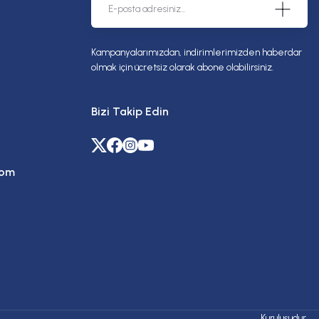
Kampanyalarımızdan, indirimlerimizden haberdar
kullanımı yaygınlaştı. Ancak Euro 5/6 motorlarda kullanılan akıllı altern
olmak için ücretsiz olarak abone olabilirsiniz.
Bizi Takip Edin
com
branından geçirir. Sonuçta tatlı su ve daha tuzlu bir atık su (konsantre)
Kuruluşudur.