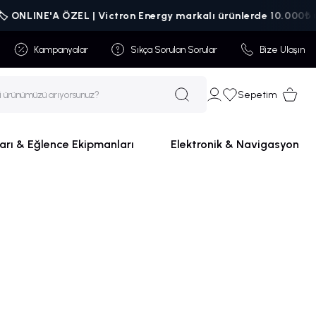
ONLINE'A ÖZEL | Victron Energy markalı ürünlerde 10.000₺ üzeri 
Kampanyalar
Sıkça Sorulan Sorular
Bize Ulaşın
Sepetim
arı & Eğlence Ekipmanları
Elektronik & Navigasyon
Yedek Parça &
Aksesuarlar