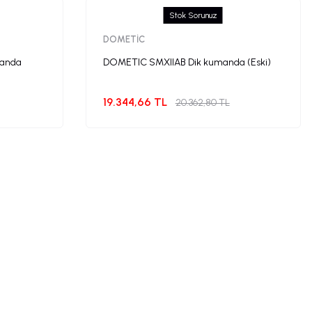
Stok Sorunuz
DOMETİC
manda
DOMETIC SMXIIAB Dik kumanda (Eski)
19.344,66 TL
20.362,80 TL