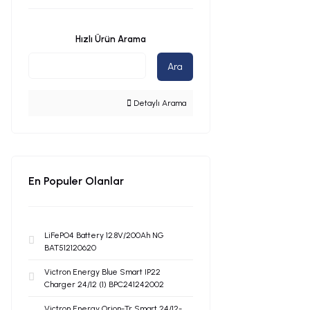
Hızlı Ürün Arama
Ara
Detaylı Arama
En Populer Olanlar
LiFePO4 Battery 12.8V/200Ah NG
BAT512120620
Victron Energy Blue Smart IP22
Charger 24/12 (1) BPC241242002
Victron Energy Orion-Tr Smart 24/12-