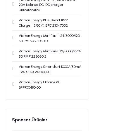
20A Isolated DC-DC charger
ORI241224120
Victron Energy Blue Smart IP22
Charger 12/30 (1) BPC123047002
Victron Energy MultiPlus-II 24/5000/120-
50 PMP242505010
Victron Energy MultiPlus-II 12/5000/220-
50 PMP122505012
Victron Energy Smartshunt 1000A/50mV
IP65 SHU065210050
Victron Energy Ekrano GX
BPP900480100
Sponsor Ürünler