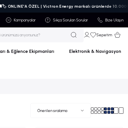
NE'A ÖZEL | Victron Energy markalı ürünlerde 10.000₺ üzeri sip
Kampanyalar
Sıkça Sorulan Sorular
Bize Ulaşın
Sepetim
arı & Eğlence Ekipmanları
Elektronik & Navigasyon