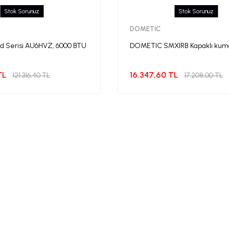
Stok Sorunuz
Stok Sorunuz
DOMETİC
 Serisi AU6HVZ, 6000 BTU
DOMETIC SMXIRB Kapaklı ku
TL
16.347,60 TL
121.316,40 TL
17.208,00 TL