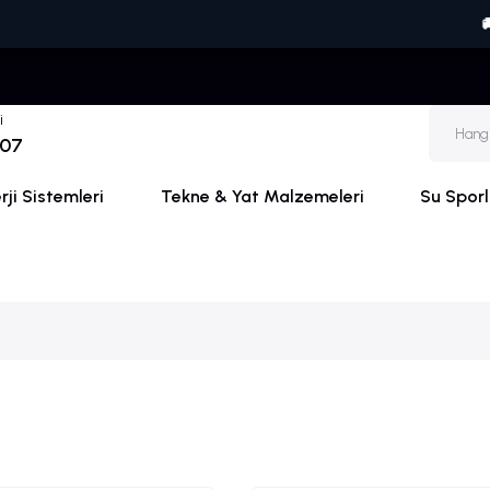
🚚🏷️ ONLI
i
 07
ji Sistemleri
Tekne & Yat Malzemeleri
Su Sporl