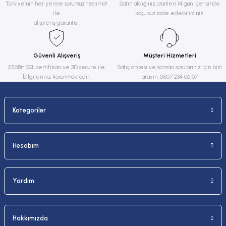
Ürün resmi kalitesiz, bozuk veya görüntülenemiyor.
Türkiye’nin her yerine sorunsuz teslimat
Satın aldığınız ürünleri 14 gün içerisinde
ile
koşulsuz iade edebilirsiniz.
Ürün açıklamasında eksik bilgiler bulunuyor.
alışveriş garantisi.
Ürün bilgilerinde hatalar bulunuyor.
Ürün fiyatı diğer sitelerden daha pahalı.
Güvenli Alışveriş
Müşteri Hizmetleri
Bu ürüne benzer farklı alternatifler olmalı.
256Bit SSL sertifikası ve 3D secure ile
Satış öncesi ve sonrası sorularınız için bizi
bilgileriniz korunmaktadır.
arayın, 0507 234 06 07
Kategoriler
Gönder
Hesabım
Yardım
Hakkımızda