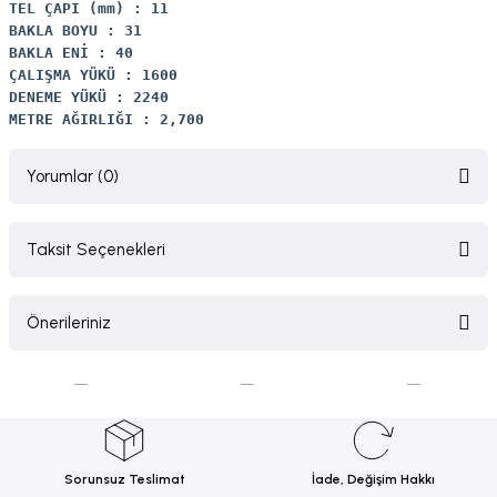
TEL ÇAPI (mm) : 11
BAKLA BOYU : 31
BAKLA ENİ : 40
ÇALIŞMA YÜKÜ : 1600
DENEME YÜKÜ : 2240
METRE AĞIRLIĞI : 2,700
Yorumlar (0)
Taksit Seçenekleri
Bu ürüne ilk yorumu siz yapın!
Önerileriniz
Yorum Yaz
Bu ürünün fiyat bilgisi, resim, ürün açıklamalarında ve diğer konularda
yetersiz gördüğünüz noktaları öneri formunu kullanarak tarafımıza
iletebilirsiniz.
Görüş ve önerileriniz için teşekkür ederiz.
Sorunsuz Teslimat
İade, Değişim Hakkı