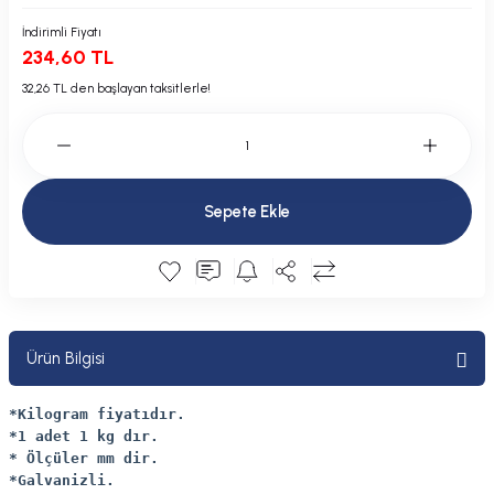
Plastik Kapak / Dolap / Yuva
İndirimli Fiyatı
234,60 TL
Şamandıra ve Ekipmanı
32,26 TL den başlayan taksitlerle!
Silecek
Tahliye Borusu, Firar, Miçoz
Sepete Ekle
Tente Malzemesi
Usturmaça ve Ekipmanı
Ürün Bilgisi
*Kilogram fiyatıdır.
*1 adet 1 kg dır.
* Ölçüler mm dir.
*Galvanizli.