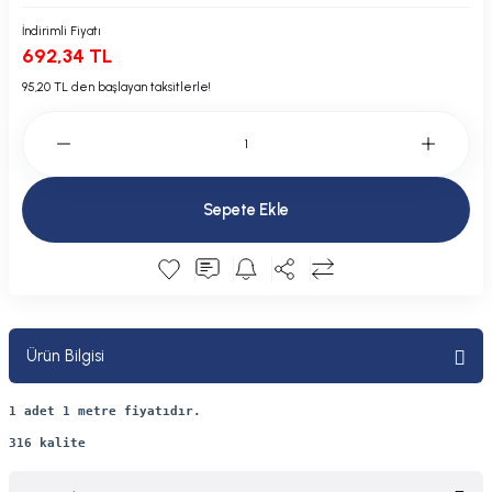
Plastik Kapak / Dolap / Yuva
İndirimli Fiyatı
692,34 TL
Şamandıra ve Ekipmanı
95,20 TL den başlayan taksitlerle!
Silecek
Tahliye Borusu, Firar, Miçoz
Sepete Ekle
Tente Malzemesi
Usturmaça ve Ekipmanı
Ürün Bilgisi
1 adet 1 metre fiyatıdır.
316 kalite