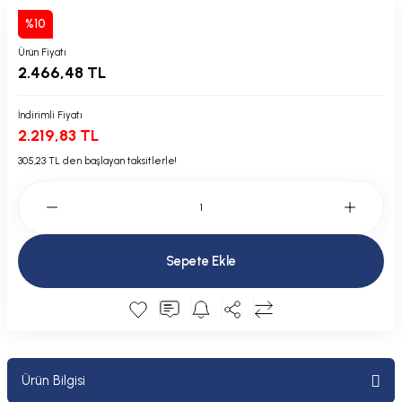
Plastik Kapak / Dolap / Yuva
%10
Ürün Fiyatı
Şamandıra ve Ekipmanı
2.466,48 TL
Silecek
İndirimli Fiyatı
2.219,83 TL
Tahliye Borusu, Firar, Miçoz
305,23 TL den başlayan taksitlerle!
Tente Malzemesi
Usturmaça ve Ekipmanı
Sepete Ekle
Ürün Bilgisi