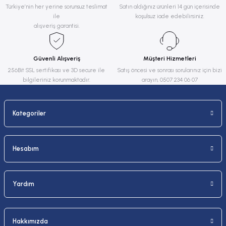
Ürün resmi kalitesiz, bozuk veya görüntülenemiyor.
Türkiye’nin her yerine sorunsuz teslimat
Satın aldığınız ürünleri 14 gün içerisinde
ile
koşulsuz iade edebilirsiniz.
Ürün açıklamasında eksik bilgiler bulunuyor.
alışveriş garantisi.
Ürün bilgilerinde hatalar bulunuyor.
Ürün fiyatı diğer sitelerden daha pahalı.
Güvenli Alışveriş
Müşteri Hizmetleri
Bu ürüne benzer farklı alternatifler olmalı.
256Bit SSL sertifikası ve 3D secure ile
Satış öncesi ve sonrası sorularınız için bizi
bilgileriniz korunmaktadır.
arayın, 0507 234 06 07
Kategoriler
Gönder
Hesabım
Yardım
Hakkımızda