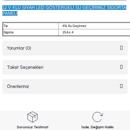
12 V 4'LÜ SİYAH LED GÖSTERGELİ SU GEÇİRMEZ SİGORTA
PANELİ
Tip
4'lü Su Geçirmez
Sigorta
15 A x 4
Yorumlar (0)
Taksit Seçenekleri
Bu ürüne ilk yorumu siz yapın!
Önerileriniz
Yorum Yaz
Bu ürünün fiyat bilgisi, resim, ürün açıklamalarında ve diğer konularda
yetersiz gördüğünüz noktaları öneri formunu kullanarak tarafımıza
iletebilirsiniz.
Görüş ve önerileriniz için teşekkür ederiz.
Sorunsuz Teslimat
İade, Değişim Hakkı