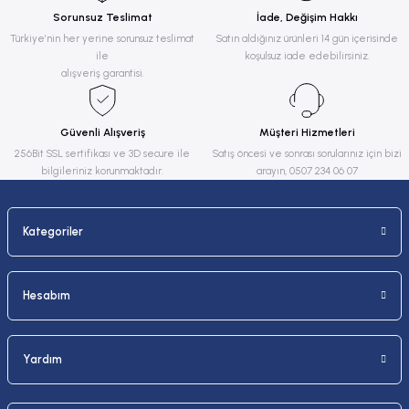
Sorunsuz Teslimat
İade, Değişim Hakkı
Ürün resmi kalitesiz, bozuk veya görüntülenemiyor.
Türkiye’nin her yerine sorunsuz teslimat
Satın aldığınız ürünleri 14 gün içerisinde
ile
koşulsuz iade edebilirsiniz.
Ürün açıklamasında eksik bilgiler bulunuyor.
alışveriş garantisi.
Ürün bilgilerinde hatalar bulunuyor.
Ürün fiyatı diğer sitelerden daha pahalı.
Güvenli Alışveriş
Müşteri Hizmetleri
Bu ürüne benzer farklı alternatifler olmalı.
256Bit SSL sertifikası ve 3D secure ile
Satış öncesi ve sonrası sorularınız için bizi
bilgileriniz korunmaktadır.
arayın, 0507 234 06 07
Kategoriler
Gönder
Hesabım
Yardım