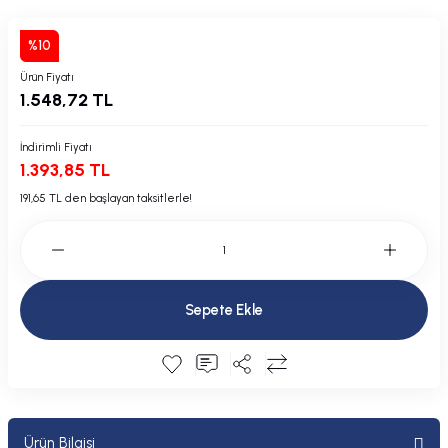
Plastik Kapak / Dolap / Yuva
%10
Şamandıra ve Ekipmanı
Ürün Fiyatı
1.548,72 TL
Silecek
İndirimli Fiyatı
Tahliye Borusu, Firar, Miçoz
1.393,85 TL
191,65 TL den başlayan taksitlerle!
Tente Malzemesi
Usturmaça ve Ekipmanı
Sepete Ekle
Ürün Bilgisi