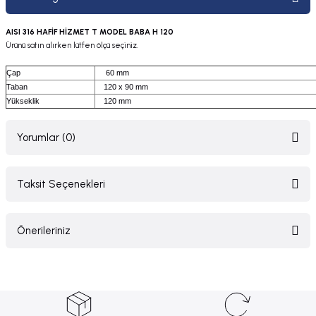
AISI 316 HAFİF HİZMET T MODEL BABA H 120
Ürünü satın alırken lütfen ölçü seçiniz.
Çap
60 mm
Taban
120 x 90 mm
Yükseklik
120 mm
Yorumlar (0)
Taksit Seçenekleri
Bu ürüne ilk yorumu siz yapın!
Önerileriniz
Yorum Yaz
Bu ürünün fiyat bilgisi, resim, ürün açıklamalarında ve diğer konularda
yetersiz gördüğünüz noktaları öneri formunu kullanarak tarafımıza
iletebilirsiniz.
Görüş ve önerileriniz için teşekkür ederiz.