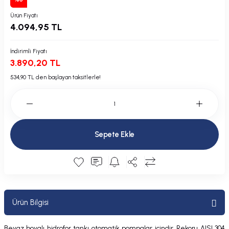
Plastik Kapak / Dolap / Yuva
Ürün Fiyatı
4.094,95 TL
Şamandıra ve Ekipmanı
İndirimli Fiyatı
Silecek
3.890,20 TL
534,90 TL den başlayan taksitlerle!
Tahliye Borusu, Firar, Miçoz
Tente Malzemesi
Sepete Ekle
Usturmaça ve Ekipmanı
Ürün Bilgisi
Beyaz boyalı hidrofor tankı otomatik pompalar içindir. Rekoru AISI 304