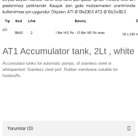
paslanmaz çeliktendir. Kauçuk zarı gıda malzemeleri üretiminde
kullanılması için uygundur. Ölçüleri: AT1: Ø 131x230,5 AT2: Ø 156,5x312,5
Tip
Kod
Litre
Basınç
Ö
AT1
18663
2
1 Bar 14,5 Psi - 10 Bar 145 Psi arası
131 x 230
AT1 Accumulator tank, 2Lt , white
Accumulator tanks for automatic pumps, of stainless steel or
whitepainted. Stainless steel port. Rubber membrane suitable for
foodstuffs.
Yorumlar (0)