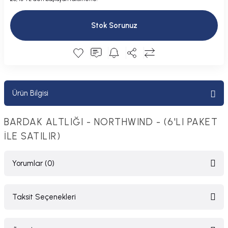
Plastik Kapak / Dolap / Yuva
Stok Sorunuz
Şamandıra ve Ekipmanı
Silecek
Tahliye Borusu, Firar, Miçoz
Ürün Bilgisi
Tente Malzemesi
BARDAK ALTLIĞI - NORTHWIND - (6'LI PAKET
Usturmaça ve Ekipmanı
İLE SATILIR)
Yorumlar (0)
Taksit Seçenekleri
Bu ürüne ilk yorumu siz yapın!