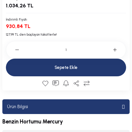
1.034,26 TL
Plastik Kapak / Dolap / Yuva
Şamandıra ve Ekipmanı
İndirimli Fiyatı
930,84 TL
Silecek
127,99 TL den başlayan taksitlerle!
Tahliye Borusu, Firar, Miçoz
Tente Malzemesi
Sepete Ekle
Usturmaça ve Ekipmanı
Ürün Bilgisi
Benzin Hortumu Mercury