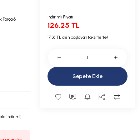
İndirimli Fiyatı
 Parça &
126,25 TL
17,36 TL den başlayan taksitlerle!
Sepete Ekle
ale indirimi)
n siparişler