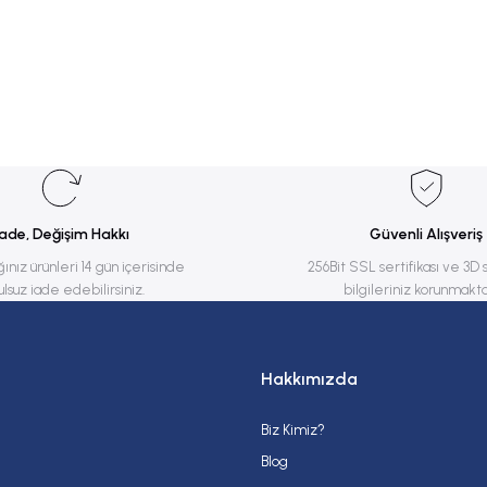
rsiz gördüğünüz noktaları öneri formunu kullanarak tarafımıza iletebilirsiniz.
Bu ürüne ilk yorumu siz yapın!
Yorum Yaz
İade, Değişim Hakkı
Güvenli Alışveriş
ğınız ürünleri 14 gün içerisinde
256Bit SSL sertifikası ve 3D 
ulsuz iade edebilirsiniz.
bilgileriniz korunmakta
Hakkımızda
Biz Kimiz?
Gönder
Blog