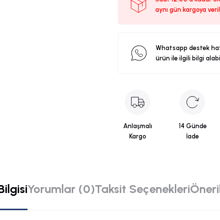
aynı gün kargoya veril
Whatsapp destek ha
ürün ile ilgili bilgi alab
Anlaşmalı
14 Günde
Kargo
İade
ilgisi
Yorumlar (0)
Taksit Seçenekleri
Öneril