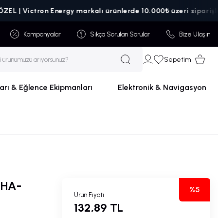
Victron Energy markalı ürünlerde 10.000₺ üzeri siparişlerde ka
Kampanyalar
Sıkça Sorulan Sorular
Bize Ulaşın
Sepetim
arı & Eğlence Ekipmanları
Elektronik & Navigasyon
AHA-
%5
Ürün Fiyatı
132,89 TL