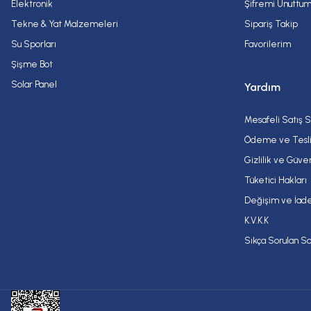
Elektronik
Şifremi Unuttu
Tekne & Yat Malzemeleri
Sipariş Takip
Su Sporları
Favorilerim
Şişme Bot
Solar Panel
Yardım
Mesafeli Satış 
Ödeme ve Tesl
Gizlilik ve Güve
Tüketici Hakları
Değişim ve İade
K.V.K.K
Sıkça Sorulan So