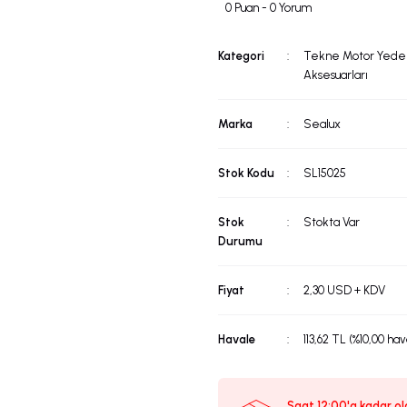
0 Puan - 0 Yorum
Kategori
Tekne Motor Yedek
Aksesuarları
Marka
Sealux
Stok Kodu
SL15025
Stok
Stokta Var
Durumu
Fiyat
2,30 USD + KDV
Havale
113,62 TL (%10,00 hav
Saat 12:00'a kadar ola