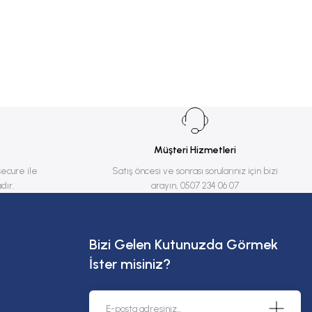
Müşteri Hizmetleri
secure ile
Satış öncesi ve sonrası sorularınız için bizi
dır.
arayın, 0507 234 06 07
Bizi Gelen Kutunuzda Görmek
İster misiniz?