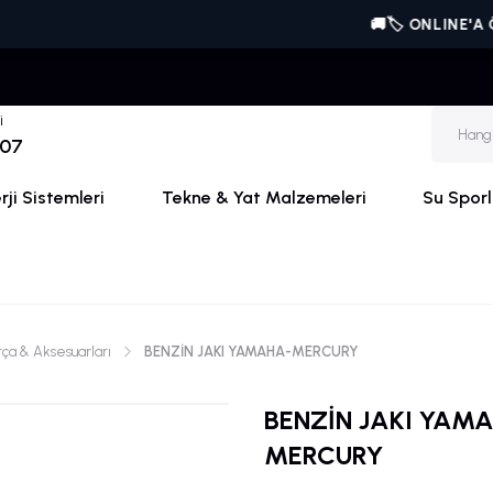
🚚🏷️ ONLINE'A ÖZEL | 
i
 07
ji Sistemleri
Tekne & Yat Malzemeleri
Su Sporl
a & Aksesuarları
BENZİN JAKI YAMAHA-MERCURY
BENZİN JAKI YAM
MERCURY