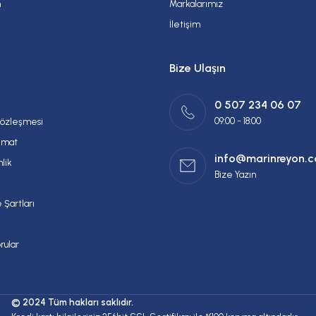
m
Markalarımız
İletişim
Bize Ulaşın
0 507 234 06 07
09:00 - 18:00
Sözleşmesi
imat
info@marinreyon.
nlik
Bize Yazın
 Şartları
rular
© 2024 Tüm hakları saklıdır.