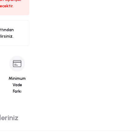
ecektir.
ttından
ilirsiniz.
Minimum
Vade
Farkı
eriniz