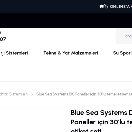
🚚🏷️ ONLINE'A ÖZEL | Vic
i
 07
ji Sistemleri
Tekne & Yat Malzemeleri
Su Sporl
ahtar Sistemleri
Blue Sea Systems DC Paneller için 30’lu temel etiket s
Blue Sea Systems 
Paneller için 30’lu 
etiket seti