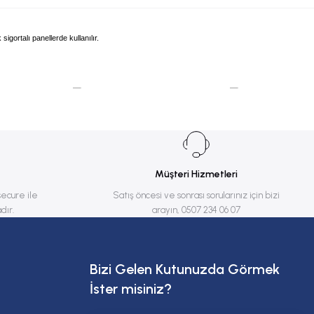
gortalı panellerde kullanılır.
Müşteri Hizmetleri
secure ile
Satış öncesi ve sonrası sorularınız için bizi
dır.
arayın, 0507 234 06 07
Bizi Gelen Kutunuzda Görmek
İster misiniz?