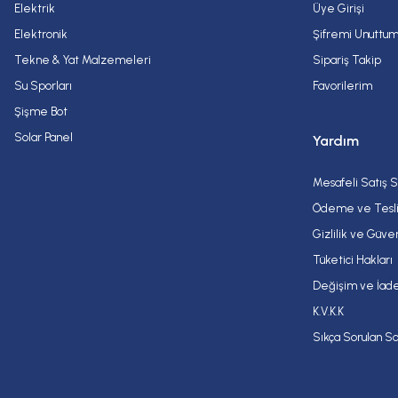
Elektrik
Üye Girişi
Elektronik
Şifremi Unuttu
Tekne & Yat Malzemeleri
Sipariş Takip
Su Sporları
Favorilerim
Şişme Bot
Solar Panel
Yardım
Mesafeli Satış 
Ödeme ve Tesl
Gizlilik ve Güve
Tüketici Hakları
Değişim ve İade
K.V.K.K
Sıkça Sorulan So