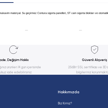
mukavim materyal. Su geçirmez Contura sigorta panelleri, ST cam sigorta blokları ve otomatik si
rsiz gördüğünüz noktaları öneri formunu kullanarak tarafımıza iletebilirsiniz.
Bu ürüne ilk yorumu siz yapın!
Yorum Yaz
İade, Değişim Hakkı
Güvenli Alışveriş
ğınız ürünleri 14 gün içerisinde
256Bit SSL sertifikası ve 3D 
ulsuz iade edebilirsiniz.
bilgileriniz korunmakta
Hakkımızda
Biz Kimiz?
Gönder