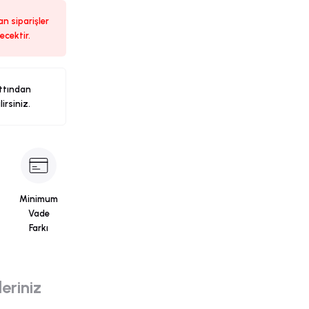
n siparişler
ecektir.
ttından
ilirsiniz.
Minimum
Vade
Farkı
eriniz