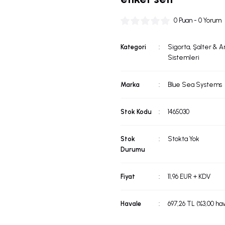
0 Puan - 0 Yorum
Kategori
Sigorta, Şalter & A
Sistemleri
Marka
Blue Sea Systems
Stok Kodu
1465030
Stok
Stokta Yok
Durumu
Fiyat
11,96 EUR + KDV
Havale
697,26 TL (%3,00 hav