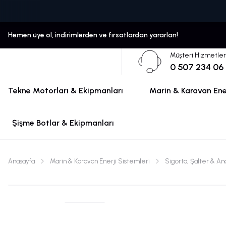
Hemen üye ol, indirimlerden ve fırsatlardan yararlan!
Müşteri Hizmetler
0 507 234 06
Tekne Motorları & Ekipmanları
Marin & Karavan Ener
Şişme Botlar & Ekipmanları
Anasayfa
Marin & Karavan Enerji Sistemleri
Sigorta, Şalter & An