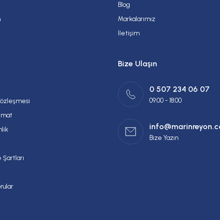
Blog
m
Markalarımız
İletişim
Bize Ulaşın
0 507 234 06 07
09:00 - 18:00
Sözleşmesi
imat
info@marinreyon.
nlik
Bize Yazın
 Şartları
rular