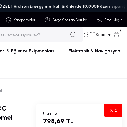
tron Energy markalı ürünlerde 10.000₺ üzeri siparişlerde kargo 
Kampanyalar
Sıkça Sorulan Sorular
Bize Ulaşın
0
Sepetim
arı & Eğlence Ekipmanları
Elektronik & Navigasyon
eti
DC
%10
Ürün Fiyatı
temel
798,69 TL