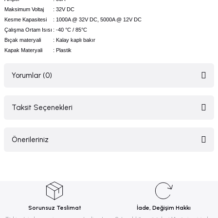
Maksimum Voltaj
: 32V DC
Kesme Kapasitesi
: 1000A @ 32V DC, 5000A @ 12V DC
Çalışma Ortam Isısı
: -40 °C / 85°C
Bıçak materyali
: Kalay kaplı bakır
Kapak Materyali
: Plastik
Yorumlar (0)
Taksit Seçenekleri
Bu ürüne ilk yorumu siz yapın!
Önerileriniz
Yorum Yaz
Bu ürünün fiyat bilgisi, resim, ürün açıklamalarında ve diğer konularda
yetersiz gördüğünüz noktaları öneri formunu kullanarak tarafımıza
iletebilirsiniz.
Görüş ve önerileriniz için teşekkür ederiz.
Sorunsuz Teslimat
İade, Değişim Hakkı
Ürün resmi kalitesiz, bozuk veya görüntülenemiyor.