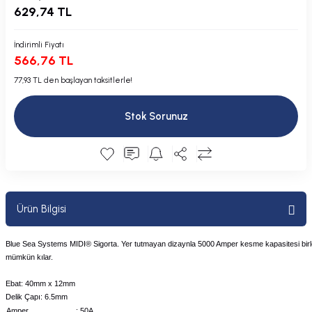
629,74 TL
Plastik Kapak / Dolap / Yuva
İndirimli Fiyatı
Şamandıra ve Ekipmanı
566,76 TL
Silecek
77,93 TL den başlayan taksitlerle!
Tahliye Borusu, Firar, Miçoz
Stok Sorunuz
Tente Malzemesi
Usturmaça ve Ekipmanı
Ürün Bilgisi
Blue Sea Systems MIDI® Sigorta. Yer tutmayan dizaynla 5000 Amper kesme kapasitesi birleştir
mümkün kılar.
Ebat: 40mm x 12mm
Delik Çapı: 6.5mm
Amper
: 50A