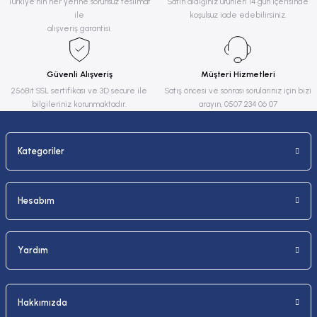
Türkiye’nin her yerine sorunsuz teslimat
Satın aldığınız ürünleri 14 gün içerisinde
ile
koşulsuz iade edebilirsiniz.
Ürün açıklamasında eksik bilgiler bulunuyor.
alışveriş garantisi.
Ürün bilgilerinde hatalar bulunuyor.
Ürün fiyatı diğer sitelerden daha pahalı.
Güvenli Alışveriş
Müşteri Hizmetleri
Bu ürüne benzer farklı alternatifler olmalı.
256Bit SSL sertifikası ve 3D secure ile
Satış öncesi ve sonrası sorularınız için bizi
bilgileriniz korunmaktadır.
arayın, 0507 234 06 07
Kategoriler
Gönder
Hesabım
Yardım
Hakkımızda