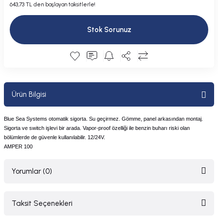
643,73 TL den başlayan taksitlerle!
Plastik Kapak / Dolap / Yuva
Stok Sorunuz
Şamandıra ve Ekipmanı
Silecek
Tahliye Borusu, Firar, Miçoz
Ürün Bilgisi
Tente Malzemesi
Blue Sea Systems otomatik sigorta. Su geçirmez. Gömme, panel arkasından montaj.
Usturmaça ve Ekipmanı
Sigorta ve switch işlevi bir arada. Vapor-proof özelliği ile benzin buharı riski olan
bölümlerde de güvenle kullanılabilir. 12/24V.
AMPER 100
Yorumlar (0)
Taksit Seçenekleri
Bu ürüne ilk yorumu siz yapın!