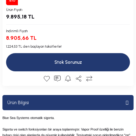
%10
Plastik Kapak / Dolap / Yuva
Ürün Fiyatı
9.895,18 TL
Şamandıra ve Ekipmanı
İndirimli Fiyatı
Silecek
8.905,66 TL
1.224,53 TL den başlayan taksitlerle!
Tahliye Borusu, Firar, Miçoz
Stok Sorunuz
Tente Malzemesi
Usturmaça ve Ekipmanı
Ürün Bilgisi
Blue Sea Systems otomatik sigorta.
Sigorta ve switch fonksiyonları bir araya toplanmıştır. Vapor Proof özelliği ile benzin
buharı riski olan alanlarda da güvenle kullanılabilir. Tesisattaki sorun giderilmedikçe "on"