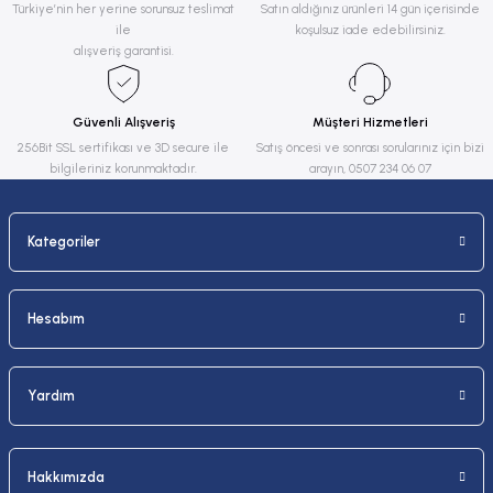
Ürün resmi kalitesiz, bozuk veya görüntülenemiyor.
Türkiye’nin her yerine sorunsuz teslimat
Satın aldığınız ürünleri 14 gün içerisinde
ile
koşulsuz iade edebilirsiniz.
Ürün açıklamasında eksik bilgiler bulunuyor.
alışveriş garantisi.
Ürün bilgilerinde hatalar bulunuyor.
Ürün fiyatı diğer sitelerden daha pahalı.
Güvenli Alışveriş
Müşteri Hizmetleri
Bu ürüne benzer farklı alternatifler olmalı.
256Bit SSL sertifikası ve 3D secure ile
Satış öncesi ve sonrası sorularınız için bizi
bilgileriniz korunmaktadır.
arayın, 0507 234 06 07
Kategoriler
Gönder
Hesabım
Yardım
Hakkımızda