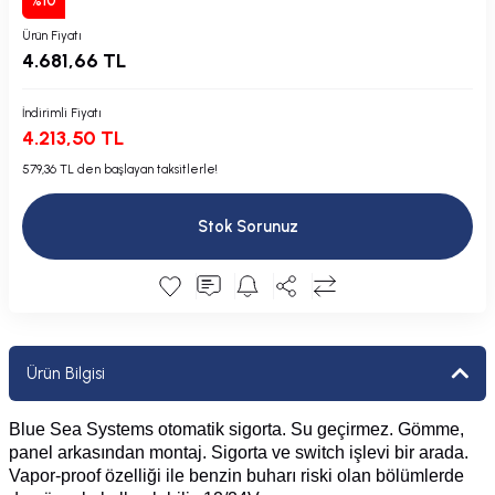
%10
Plastik Kapak / Dolap / Yuva
Ürün Fiyatı
4.681,66 TL
Şamandıra ve Ekipmanı
İndirimli Fiyatı
Silecek
4.213,50 TL
579,36 TL den başlayan taksitlerle!
Tahliye Borusu, Firar, Miçoz
Stok Sorunuz
Tente Malzemesi
Usturmaça ve Ekipmanı
Ürün Bilgisi
Blue Sea Systems otomatik sigorta. Su geçirmez. Gömme,
panel arkasından montaj. Sigorta ve switch işlevi bir arada.
Vapor-proof özelliği ile benzin buharı riski olan bölümlerde