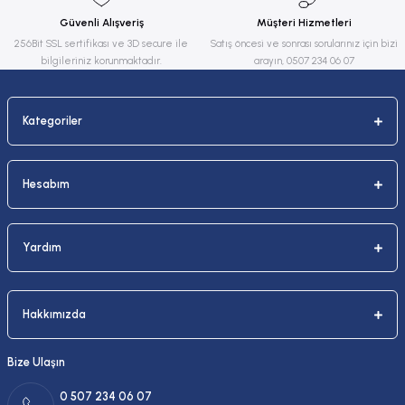
Ürün fiyatı diğer sitelerden daha pahalı.
Güvenli Alışveriş
Müşteri Hizmetleri
Bu ürüne benzer farklı alternatifler olmalı.
256Bit SSL sertifikası ve 3D secure ile
Satış öncesi ve sonrası sorularınız için bizi
bilgileriniz korunmaktadır.
arayın, 0507 234 06 07
Kategoriler
Gönder
Hesabım
Yardım
Hakkımızda
Bize Ulaşın
0 507 234 06 07