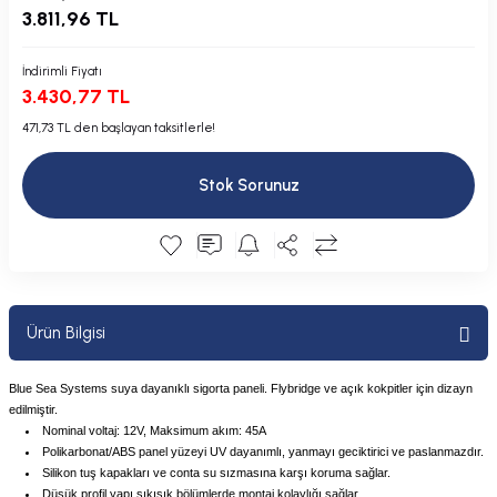
3.811,96 TL
Plastik Kapak / Dolap / Yuva
İndirimli Fiyatı
Şamandıra ve Ekipmanı
3.430,77 TL
Silecek
471,73 TL den başlayan taksitlerle!
Tahliye Borusu, Firar, Miçoz
Stok Sorunuz
Tente Malzemesi
Usturmaça ve Ekipmanı
Ürün Bilgisi
Blue Sea Systems suya dayanıklı sigorta paneli. Flybridge ve açık kokpitler için dizayn
edilmiştir.
Nominal voltaj: 12V, Maksimum akım: 45A
Polikarbonat/ABS panel yüzeyi UV dayanımlı, yanmayı geciktirici ve paslanmazdır.
Silikon tuş kapakları ve conta su sızmasına karşı koruma sağlar.
Düşük profil yapı sıkışık bölümlerde montaj kolaylığı sağlar.