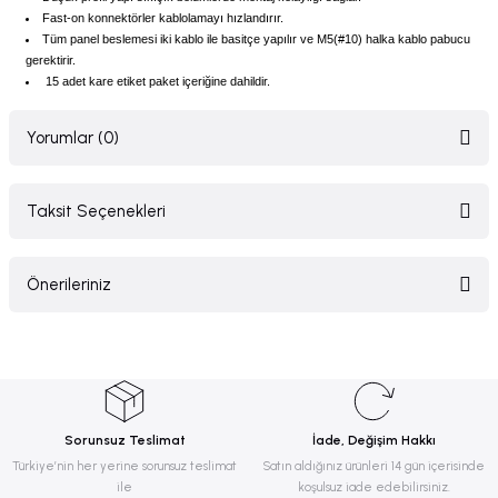
Fast-on konnektörler kablolamayı hızlandırır.
Tüm panel beslemesi iki kablo ile basitçe yapılır ve M5(#10) halka kablo pabucu
gerektirir.
15 adet kare etiket paket içeriğine dahildir.
Yorumlar (0)
Taksit Seçenekleri
Bu ürüne ilk yorumu siz yapın!
Önerileriniz
Yorum Yaz
Bu ürünün fiyat bilgisi, resim, ürün açıklamalarında ve diğer konularda
yetersiz gördüğünüz noktaları öneri formunu kullanarak tarafımıza
iletebilirsiniz.
Görüş ve önerileriniz için teşekkür ederiz.
Sorunsuz Teslimat
İade, Değişim Hakkı
Ürün resmi kalitesiz, bozuk veya görüntülenemiyor.
Türkiye’nin her yerine sorunsuz teslimat
Satın aldığınız ürünleri 14 gün içerisinde
ile
koşulsuz iade edebilirsiniz.
Ürün açıklamasında eksik bilgiler bulunuyor.