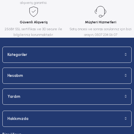
alışveriş garantisi.
Ürün bilgilerinde hatalar bulunuyor.
Ürün fiyatı diğer sitelerden daha pahalı.
Güvenli Alışveriş
Müşteri Hizmetleri
Bu ürüne benzer farklı alternatifler olmalı.
256Bit SSL sertifikası ve 3D secure ile
Satış öncesi ve sonrası sorularınız için bizi
bilgileriniz korunmaktadır.
arayın, 0507 234 06 07
Kategoriler
Gönder
Hesabım
Yardım
Hakkımızda