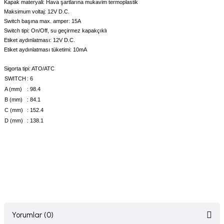
Kapak materyali: Hava şartlarına mukavim termoplastik
Maksimum voltaj: 12V D.C.
Switch başına max. amper: 15A
Switch tipi: On/Off, su geçirmez kapakçıklı
Etiket aydınlatması: 12V D.C.
Etiket aydınlatması tüketimi: 10mA
Sigorta tipi: ATO/ATC
SWITCH
: 6
A (mm)
: 98.4
B (mm)
: 84.1
C (mm)
: 152.4
D (mm)
: 138.1
Yorumlar (0)