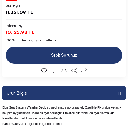
Plastik Kapak / Dolap / Yuva
Ürün Fiyatı
11.251,09 TL
Şamandıra ve Ekipmanı
İndirimli Fiyatı
10.125,98 TL
Silecek
1.392,32 TL den başlayan taksitlerle!
Tahliye Borusu, Firar, Miçoz
Stok Sorunuz
Tente Malzemesi
Usturmaça ve Ekipmanı
Ürün Bilgisi
Blue Sea System WeatherDeck su geçirmez sigorta paneli. Özellikle Flybridge ve açık
kokpite uygulanmak üzere dizayn edilmiştir. Etiketleri çift renkli led aydınlatmalıdır.
Paneller dört farklı yönde de monte edilebilir.
Panel materyali: Güçlendirilmiş polikarbonat