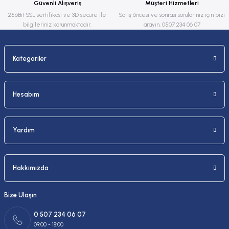
Güvenli Alışveriş
Müşteri Hizmetleri
Bu ürüne benzer farklı alternatifler olmalı.
256Bit SSL sertifikası ve 3D secure ile
Satış öncesi ve sonrası sorularınız için bizi
bilgileriniz korunmaktadır.
arayın, 0507 234 06 07
Kategoriler
Gönder
Hesabım
Yardım
Hakkımızda
Bize Ulaşın
0 507 234 06 07
09:00 - 18:00