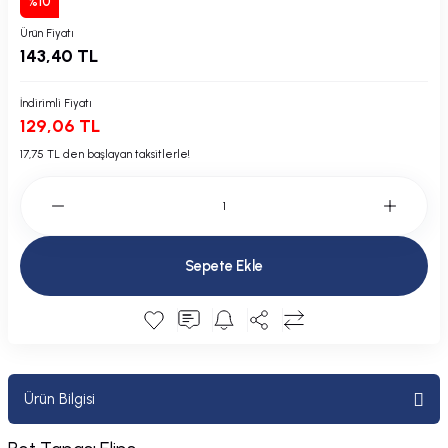
%10
Plastik Kapak / Dolap / Yuva
Ürün Fiyatı
143,40 TL
Şamandıra ve Ekipmanı
İndirimli Fiyatı
Silecek
129,06 TL
17,75 TL den başlayan taksitlerle!
Tahliye Borusu, Firar, Miçoz
Tente Malzemesi
Usturmaça ve Ekipmanı
Sepete Ekle
Ürün Bilgisi