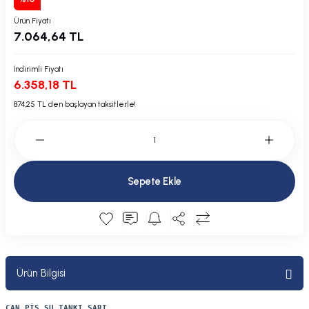
Plastik Kapak / Dolap / Yuva
Ürün Fiyatı
7.064,64 TL
Şamandıra ve Ekipmanı
İndirimli Fiyatı
Silecek
6.358,18 TL
874,25 TL den başlayan taksitlerle!
Tahliye Borusu, Firar, Miçoz
Tente Malzemesi
Sepete Ekle
Usturmaça ve Ekipmanı
Ürün Bilgisi
CAN PİS SU TANKI SARI