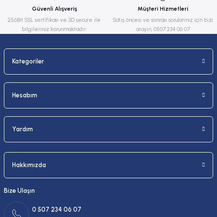
Güvenli Alışveriş
Müşteri Hizmetleri
Bu ürüne benzer farklı alternatifler olmalı.
256Bit SSL sertifikası ve 3D secure ile
Satış öncesi ve sonrası sorularınız için bizi
bilgileriniz korunmaktadır.
arayın, 0507 234 06 07
Kategoriler
Gönder
Hesabım
Yardım
Hakkımızda
Bize Ulaşın
0 507 234 06 07