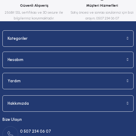
Güvenli Alışveriş
Müşteri Hizmetleri
Bu ürüne benzer farklı alternatifler olmalı.
256Bit SSL sertifikası ve 3D secure ile
Satış öncesi ve sonrası sorularınız için bizi
bilgileriniz korunmaktadır.
arayın, 0507 234 06 07
Kategoriler
Gönder
Hesabım
Yardım
Hakkımızda
Bize Ulaşın
0 507 234 06 07