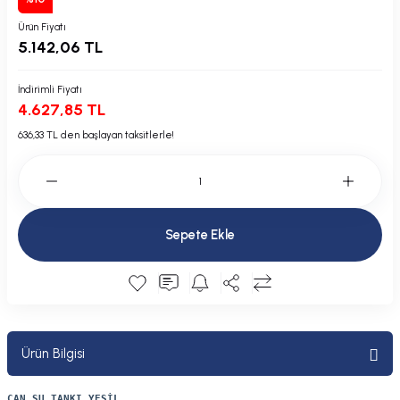
Plastik Kapak / Dolap / Yuva
Ürün Fiyatı
5.142,06 TL
Şamandıra ve Ekipmanı
İndirimli Fiyatı
Silecek
4.627,85 TL
636,33 TL den başlayan taksitlerle!
Tahliye Borusu, Firar, Miçoz
Tente Malzemesi
Sepete Ekle
Usturmaça ve Ekipmanı
Ürün Bilgisi
CAN SU TANKI YEŞİL