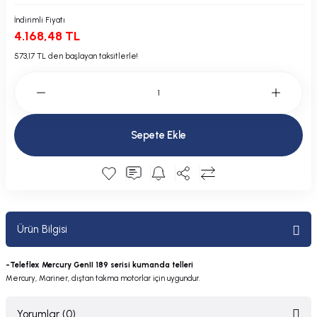
Plastik Kapak / Dolap / Yuva
İndirimli Fiyatı
4.168,48 TL
Şamandıra ve Ekipmanı
573,17 TL den başlayan taksitlerle!
Silecek
Tahliye Borusu, Firar, Miçoz
Sepete Ekle
Tente Malzemesi
Usturmaça ve Ekipmanı
Ürün Bilgisi
-Teleflex Mercury GenII 189 serisi kumanda telleri
Mercury, Mariner, dıştan takma motorlar için uygundur.
Yorumlar (0)