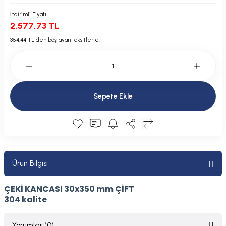
Plastik Kapak / Dolap / Yuva
İndirimli Fiyatı
2.577,73 TL
Şamandıra ve Ekipmanı
354,44 TL den başlayan taksitlerle!
Silecek
Tahliye Borusu, Firar, Miçoz
Sepete Ekle
Tente Malzemesi
Usturmaça ve Ekipmanı
Ürün Bilgisi
ÇEKİ KANCASI 30x350 mm ÇİFT
304 kalite
Yorumlar (0)