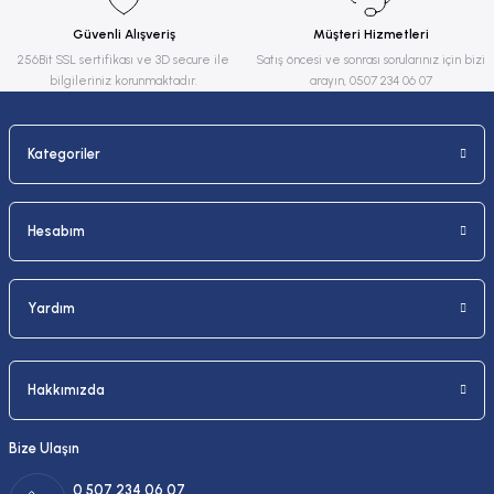
Ürün fiyatı diğer sitelerden daha pahalı.
Güvenli Alışveriş
Müşteri Hizmetleri
Bu ürüne benzer farklı alternatifler olmalı.
256Bit SSL sertifikası ve 3D secure ile
Satış öncesi ve sonrası sorularınız için bizi
bilgileriniz korunmaktadır.
arayın, 0507 234 06 07
Kategoriler
Gönder
Hesabım
Yardım
Hakkımızda
Bize Ulaşın
0 507 234 06 07