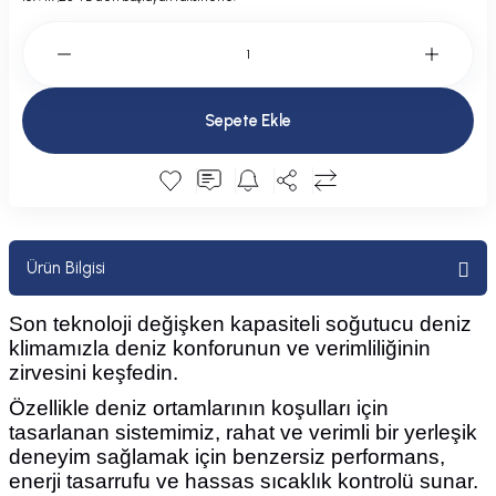
Plastik Kapak / Dolap / Yuva
Şamandıra ve Ekipmanı
Sepete Ekle
Silecek
Tahliye Borusu, Firar, Miçoz
Tente Malzemesi
Ürün Bilgisi
Usturmaça ve Ekipmanı
Son teknoloji değişken kapasiteli soğutucu deniz
klimamızla deniz konforunun ve verimliliğinin
zirvesini keşfedin.
Özellikle deniz ortamlarının koşulları için
tasarlanan sistemimiz, rahat ve verimli bir yerleşik
deneyim sağlamak için benzersiz performans,
enerji tasarrufu ve hassas sıcaklık kontrolü sunar.