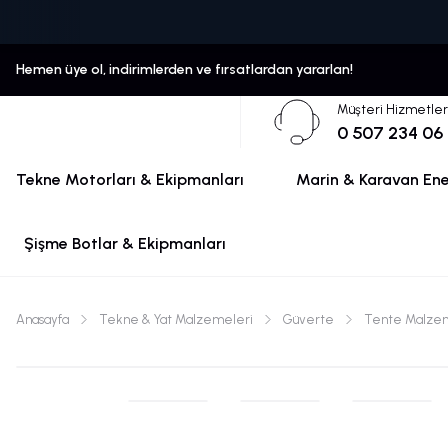
Hemen üye ol, indirimlerden ve fırsatlardan yararlan!
Müşteri Hizmetler
0 507 234 06
Tekne Motorları & Ekipmanları
Marin & Karavan Ener
Şişme Botlar & Ekipmanları
Anasayfa
Tekne & Yat Malzemeleri
Güverte
Tente Malze