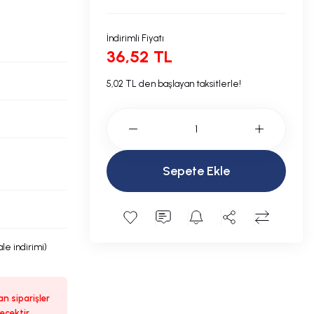
İndirimli Fiyatı
36,52 TL
5,02 TL den başlayan taksitlerle!
Sepete Ekle
le indirimi)
n siparişler
ecektir.