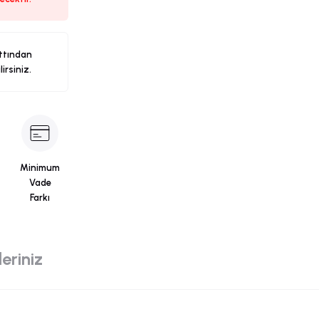
ttından
ilirsiniz.
Minimum
Vade
Farkı
eriniz