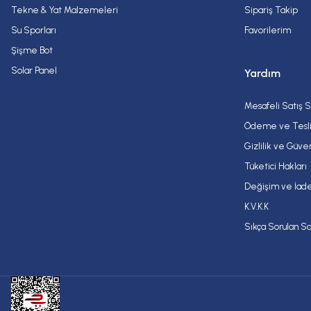
Tekne & Yat Malzemeleri
Sipariş Takip
Su Sporları
Favorilerim
Şişme Bot
Solar Panel
Yardım
Mesafeli Satış 
Ödeme ve Tesl
Gizlilik ve Güve
Tüketici Hakları
Değişim ve İade
K.V.K.K
Sıkça Sorulan So