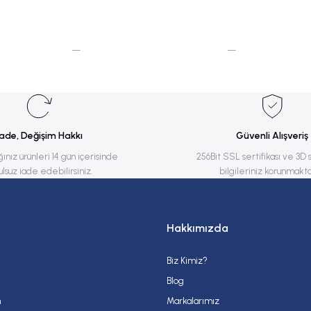
rsiz gördüğünüz noktaları öneri formunu kullanarak tarafımıza iletebilirsiniz.
Bu ürüne ilk yorumu siz yapın!
Yorum Yaz
İade, Değişim Hakkı
Güvenli Alışveriş
ğınız ürünleri 14 gün içerisinde
256Bit SSL sertifikası ve 3D 
ulsuz iade edebilirsiniz.
bilgileriniz korunmakta
Hakkımızda
Biz Kimiz?
Gönder
Blog
m
Markalarımız