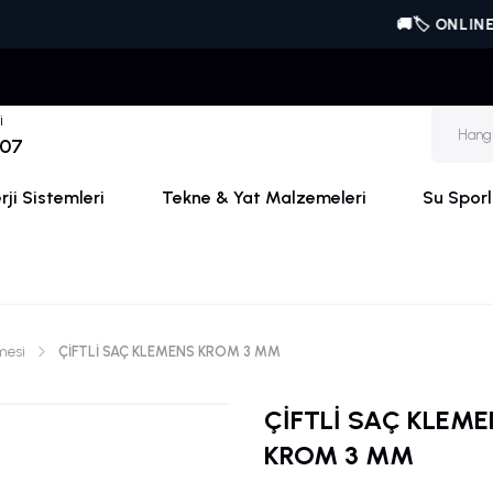
🚚🏷️ ONLINE'A ÖZEL | V
i
 07
ji Sistemleri
Tekne & Yat Malzemeleri
Su Sporl
mesi
ÇİFTLİ SAÇ KLEMENS KROM 3 MM
ÇİFTLİ SAÇ KLEME
KROM 3 MM