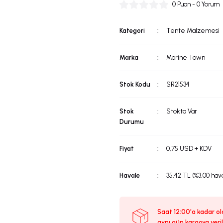
0 Puan - 0 Yorum
Kategori
Tente Malzemesi
Marka
Marine Town
Stok Kodu
SR21534
Stok
Stokta Var
Durumu
Fiyat
0,75 USD + KDV
Havale
35,42 TL (%3,00 hava
Saat 12:00'a kadar ola
aynı gün kargoya veril