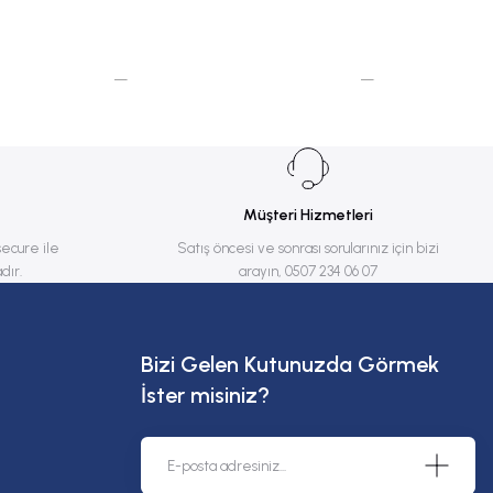
Müşteri Hizmetleri
secure ile
Satış öncesi ve sonrası sorularınız için bizi
dır.
arayın, 0507 234 06 07
Bizi Gelen Kutunuzda Görmek
İster misiniz?