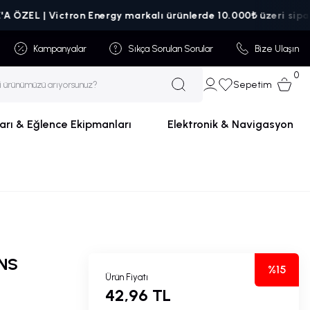
ictron Energy markalı ürünlerde 10.000₺ üzeri siparişlerde kar
Kampanyalar
Sıkça Sorulan Sorular
Bize Ulaşın
0
Sepetim
arı & Eğlence Ekipmanları
Elektronik & Navigasyon
NS
%15
Ürün Fiyatı
42,96 TL