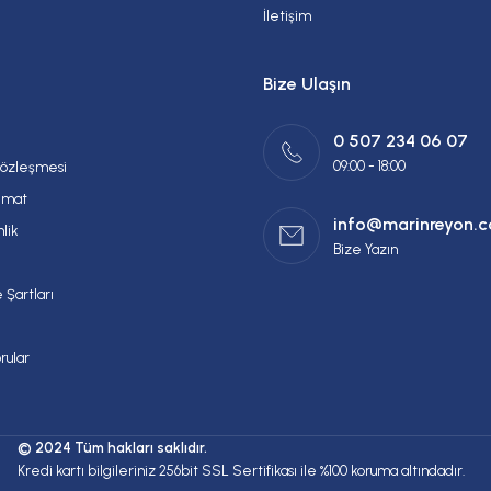
İletişim
Bize Ulaşın
0 507 234 06 07
09:00 - 18:00
Sözleşmesi
imat
info@marinreyon.
nlik
Bize Yazın
 Şartları
rular
© 2024 Tüm hakları saklıdır.
Kredi kartı bilgileriniz 256bit SSL Sertifikası ile %100 koruma altındadır.