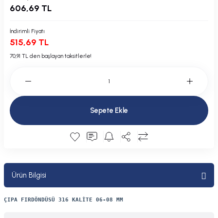
606,69 TL
Plastik Kapak / Dolap / Yuva
İndirimli Fiyatı
Şamandıra ve Ekipmanı
515,69 TL
Silecek
70,91 TL den başlayan taksitlerle!
Tahliye Borusu, Firar, Miçoz
Tente Malzemesi
Sepete Ekle
Usturmaça ve Ekipmanı
Ürün Bilgisi
ÇIPA FIRDÖNDÜSÜ 316 KALİTE 06-08 MM