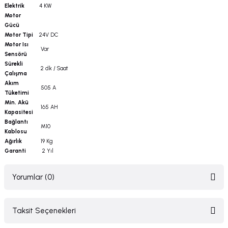
Elektrik
4 KW
Motor
Gücü
Motor Tipi
24V DC
Motor Isı
Var
Sensörü
Sürekli
2 dk / Saat
Çalışma
Akım
505 A
Tüketimi
Min. Akü
165 AH
Kapasitesi
Bağlantı
M10
Kablosu
Ağırlık
19 Kg
Garanti
2 Yıl
Yorumlar (0)
Taksit Seçenekleri
Bu ürüne ilk yorumu siz yapın!