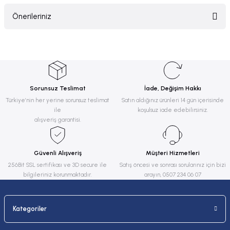
Önerileriniz
Yorum Yaz
Bu ürünün fiyat bilgisi, resim, ürün açıklamalarında ve diğer konularda
yetersiz gördüğünüz noktaları öneri formunu kullanarak tarafımıza
iletebilirsiniz.
Görüş ve önerileriniz için teşekkür ederiz.
Sorunsuz Teslimat
İade, Değişim Hakkı
Ürün resmi kalitesiz, bozuk veya görüntülenemiyor.
Türkiye’nin her yerine sorunsuz teslimat
Satın aldığınız ürünleri 14 gün içerisinde
ile
koşulsuz iade edebilirsiniz.
Ürün açıklamasında eksik bilgiler bulunuyor.
alışveriş garantisi.
Ürün bilgilerinde hatalar bulunuyor.
Ürün fiyatı diğer sitelerden daha pahalı.
Güvenli Alışveriş
Müşteri Hizmetleri
Bu ürüne benzer farklı alternatifler olmalı.
256Bit SSL sertifikası ve 3D secure ile
Satış öncesi ve sonrası sorularınız için bizi
bilgileriniz korunmaktadır.
arayın, 0507 234 06 07
Kategoriler
Gönder