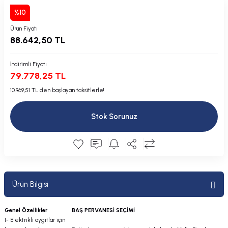
Plastik Kapak / Dolap / Yuva
%10
Ürün Fiyatı
Şamandıra ve Ekipmanı
88.642,50 TL
Silecek
İndirimli Fiyatı
79.778,25 TL
Tahliye Borusu, Firar, Miçoz
10.969,51 TL den başlayan taksitlerle!
Tente Malzemesi
Stok Sorunuz
Usturmaça ve Ekipmanı
Ürün Bilgisi
Genel Özellikler
BAŞ PERVANESİ SEÇİMİ
1- Elektrikli aygıtlar için