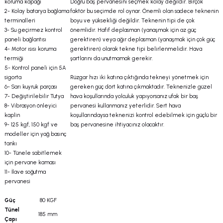
koruma kapağı
Doğru baş pervanesini seçmek kolay değildir. Birçok
2- Kolay batarya bağlama
faktör bu seçimde rol oynar. Önemli olan sadece teknenin
terminalleri
boyu ve yüksekliği değildir. Teknenin tipi de çok
3- Su geçirmez kontrol
önemlidir. Hafif deplasman (yanaşmak için az güç
paneli bağlantısı
gerektiren) veya ağır deplasman (yanaşmak için çok güç
4- Motor ısısı koruma
gerektiren) olarak tekne tipi belirlenmelidir. Hava
termiği
şartlarını da unutmamak gerekir.
5- Kontrol paneli için 5A
sigorta
Rüzgar hızı iki katına çıktığında tekneyi yönetmek için
6- Sarı kuyruk parçası
gereken güç dört katına çıkmaktadır. Teknenizle güzel
7- Değiştirilebilir Tutya
hava koşullarında yolculuk yapıyorsanız ufak bir baş
8- Vibrasyon önleyici
pervanesi kullanmanız yeterlidir. Sert hava
kaplin
koşullarındaysa teknenizi kontrol edebilmek için güçlü bir
9- 125 kgf, 150 kgf ve
baş pervanesine ihtiyacınız olacaktır.
modeller için yağ basınç
tankı
10- Tünele sabitlemek
için pervane kaması
11- İlave soğutma
pervanesi
Güç
80 KGF
Tünel
185 mm
Çapı