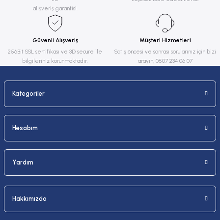
Ürün açıklamasında eksik bilgiler bulunuyor.
alışveriş garantisi.
Ürün bilgilerinde hatalar bulunuyor.
Ürün fiyatı diğer sitelerden daha pahalı.
Güvenli Alışveriş
Müşteri Hizmetleri
Bu ürüne benzer farklı alternatifler olmalı.
256Bit SSL sertifikası ve 3D secure ile
Satış öncesi ve sonrası sorularınız için bizi
bilgileriniz korunmaktadır.
arayın, 0507 234 06 07
Kategoriler
Gönder
Hesabım
Yardım
Hakkımızda