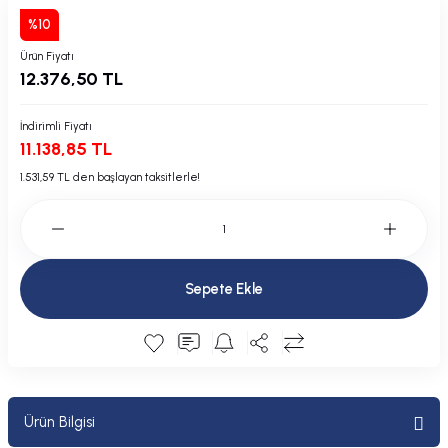
Plastik Kapak / Dolap / Yuva
%10
Ürün Fiyatı
Şamandıra ve Ekipmanı
12.376,50 TL
Silecek
İndirimli Fiyatı
11.138,85 TL
Tahliye Borusu, Firar, Miçoz
1.531,59 TL den başlayan taksitlerle!
Tente Malzemesi
Usturmaça ve Ekipmanı
Sepete Ekle
Ürün Bilgisi