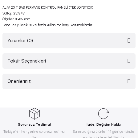
ALFA 20 T BAŞ PERVANE KONTROL PANELİ (TEK JOYSTICK)
Voltaj: 12V/24V
Ölçüler: 81x85 mm
Paneller yüksek ısı ve fazla kullanıma karşı korumalılardır.
Yorumlar (0)
Taksit Seçenekleri
Bu ürüne ilk yorumu siz yapın!
Önerileriniz
Yorum Yaz
Bu ürünün fiyat bilgisi, resim, ürün açıklamalarında ve diğer konularda
yetersiz gördüğünüz noktaları öneri formunu kullanarak tarafımıza
iletebilirsiniz.
Görüş ve önerileriniz için teşekkür ederiz.
Sorunsuz Teslimat
İade, Değişim Hakkı
Ürün resmi kalitesiz, bozuk veya görüntülenemiyor.
Türkiye’nin her yerine sorunsuz teslimat
Satın aldığınız ürünleri 14 gün içerisinde
ile
koşulsuz iade edebilirsiniz.