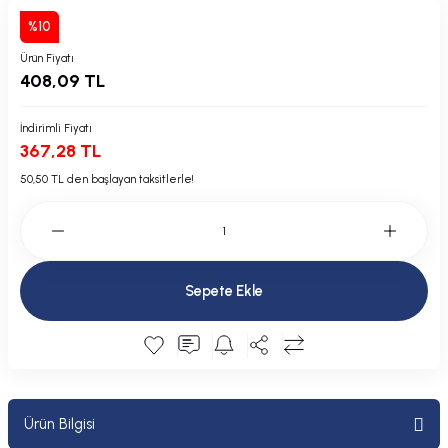
Plastik Kapak / Dolap / Yuva
%10
Ürün Fiyatı
Şamandıra ve Ekipmanı
408,09 TL
Silecek
İndirimli Fiyatı
367,28 TL
Tahliye Borusu, Firar, Miçoz
50,50 TL den başlayan taksitlerle!
Tente Malzemesi
Usturmaça ve Ekipmanı
Sepete Ekle
Ürün Bilgisi