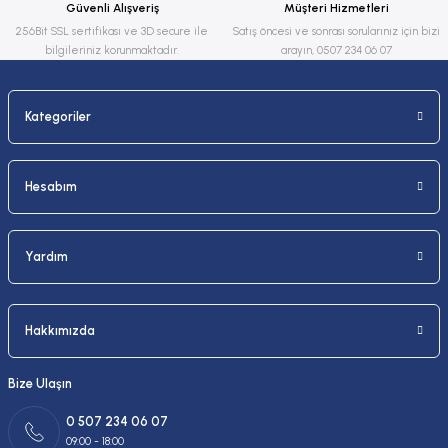
Güvenli Alışveriş
Müşteri Hizmetleri
Bu ürüne benzer farklı alternatifler olmalı.
256Bit SSL sertifikası ve 3D secure ile
Satış öncesi ve sonrası sorularınız için bizi
bilgileriniz korunmaktadır.
arayın, 0507 234 06 07
Kategoriler
Gönder
Hesabım
Yardım
Hakkımızda
Bize Ulaşın
0 507 234 06 07
09:00 - 18:00