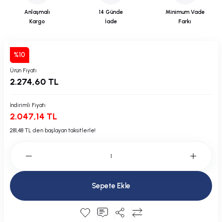
Plastik Kapak / Dolap / Yuva
Anlaşmalı
14 Günde
Minimum Vade
Kargo
İade
Farkı
Şamandıra ve Ekipmanı
%10
Silecek
Ürün Fiyatı
2.274,60 TL
Tahliye Borusu, Firar, Miçoz
Tente Malzemesi
İndirimli Fiyatı
2.047,14 TL
Usturmaça ve Ekipmanı
281,48 TL den başlayan taksitlerle!
Sepete Ekle