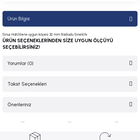
Ürün Bilgisi
Sirius Hatchlere uygun köşesi 32 mm Radiuslu Sineklik.
ÜRÜN SEÇENEKLERİNDEN SİZE UYGUN ÖLÇÜYÜ
SEÇEBİLİRSİNİZ!
Yorumlar (0)
Taksit Seçenekleri
Bu ürüne ilk yorumu siz yapın!
Önerileriniz
Yorum Yaz
Bu ürünün fiyat bilgisi, resim, ürün açıklamalarında ve diğer konularda
yetersiz gördüğünüz noktaları öneri formunu kullanarak tarafımıza
iletebilirsiniz.
Görüş ve önerileriniz için teşekkür ederiz.