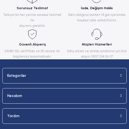
Sorunsuz Teslimat
İade, Değişim Hakkı
Ürün resmi kalitesiz, bozuk veya görüntülenemiyor.
Türkiye’nin her yerine sorunsuz teslimat
Satın aldığınız ürünleri 14 gün içerisinde
ile
koşulsuz iade edebilirsiniz.
Ürün açıklamasında eksik bilgiler bulunuyor.
alışveriş garantisi.
Ürün bilgilerinde hatalar bulunuyor.
Ürün fiyatı diğer sitelerden daha pahalı.
Güvenli Alışveriş
Müşteri Hizmetleri
Bu ürüne benzer farklı alternatifler olmalı.
256Bit SSL sertifikası ve 3D secure ile
Satış öncesi ve sonrası sorularınız için bizi
bilgileriniz korunmaktadır.
arayın, 0507 234 06 07
Kategoriler
Gönder
Hesabım
Yardım