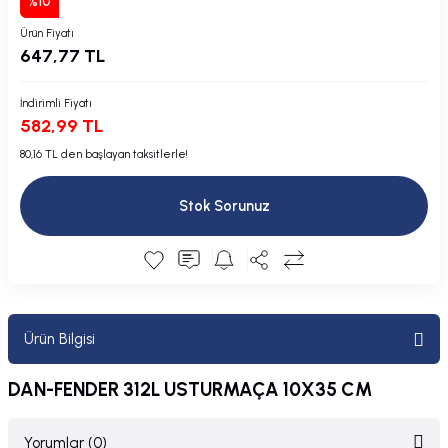
%10
Plastik Kapak / Dolap / Yuva
Ürün Fiyatı
647,77 TL
Şamandıra ve Ekipmanı
İndirimli Fiyatı
Silecek
582,99 TL
80,16 TL den başlayan taksitlerle!
Tahliye Borusu, Firar, Miçoz
Stok Sorunuz
Tente Malzemesi
Usturmaça ve Ekipmanı
Ürün Bilgisi
DAN-FENDER 312L USTURMAÇA 10X35 CM
Yorumlar (0)