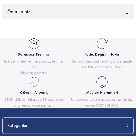
Önerileriniz
Yorum Yaz
Bu ürünün fiyat bilgisi, resim, ürün açıklamalarında ve diğer konularda
yetersiz gördüğünüz noktaları öneri formunu kullanarak tarafımıza
iletebilirsiniz.
Görüş ve önerileriniz için teşekkür ederiz.
Sorunsuz Teslimat
İade, Değişim Hakkı
Ürün resmi kalitesiz, bozuk veya görüntülenemiyor.
Türkiye’nin her yerine sorunsuz teslimat
Satın aldığınız ürünleri 14 gün içerisinde
ile
koşulsuz iade edebilirsiniz.
Ürün açıklamasında eksik bilgiler bulunuyor.
alışveriş garantisi.
Ürün bilgilerinde hatalar bulunuyor.
Ürün fiyatı diğer sitelerden daha pahalı.
Güvenli Alışveriş
Müşteri Hizmetleri
Bu ürüne benzer farklı alternatifler olmalı.
256Bit SSL sertifikası ve 3D secure ile
Satış öncesi ve sonrası sorularınız için bizi
bilgileriniz korunmaktadır.
arayın, 0507 234 06 07
Kategoriler
Gönder