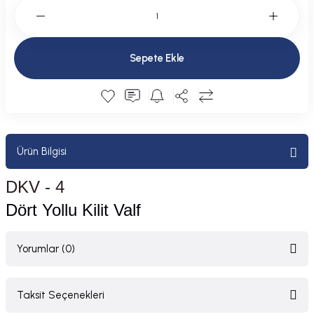
Plastik Kapak / Dolap / Yuva
Şamandıra ve Ekipmanı
Sepete Ekle
Silecek
Tahliye Borusu, Firar, Miçoz
Tente Malzemesi
Ürün Bilgisi
DKV - 4
Usturmaça ve Ekipmanı
Dört Yollu Kilit Valf
Yorumlar (0)
Taksit Seçenekleri
Bu ürüne ilk yorumu siz yapın!