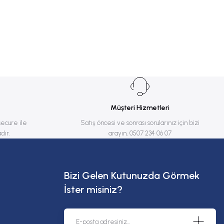
Müşteri Hizmetleri
secure ile
Satış öncesi ve sonrası sorularınız için bizi
dır.
arayın, 0507 234 06 07
Bizi Gelen Kutunuzda Görmek
İster misiniz?