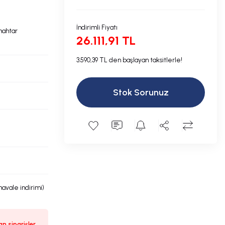
İndirimli Fiyatı
nahtar
26.111,91 TL
3.590,39 TL den başlayan taksitlerle!
Stok Sorunuz
havale indirimi)
n siparişler