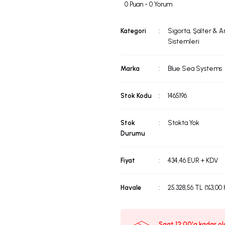
0 Puan - 0 Yorum
Kategori
Sigorta, Şalter & A
Sistemleri
Marka
Blue Sea Systems
Stok Kodu
1465196
Stok
Stokta Yok
Durumu
Fiyat
434,46 EUR + KDV
Havale
25.328,56 TL (%3,00 
Saat 12:00'a kadar ola