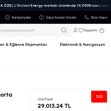
L | Victron Energy markalı ürünlerde 10.000₺ üzeri siparişlerd
Kampanyalar
Sıkça Sorulan Sorular
Bize Ulaşın
Sepetim
arı & Eğlence Ekipmanları
Elektronik & Navigasyon
gorta
%10
Ürün Fiyatı
29.013,24 TL