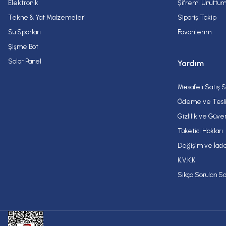
Elektronik
Şifremi Unuttu
Tekne & Yat Malzemeleri
Sipariş Takip
Su Sporları
Favorilerim
Şişme Bot
Solar Panel
Yardım
Mesafeli Satış 
Ödeme ve Tesl
Gizlilik ve Güve
Tüketici Hakları
Değişim ve İade
K.V.K.K
Sıkça Sorulan So