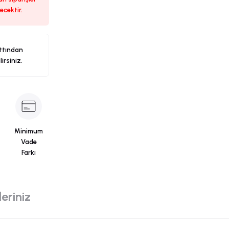
ecektir.
ttından
ilirsiniz.
Minimum
Vade
Farkı
eriniz