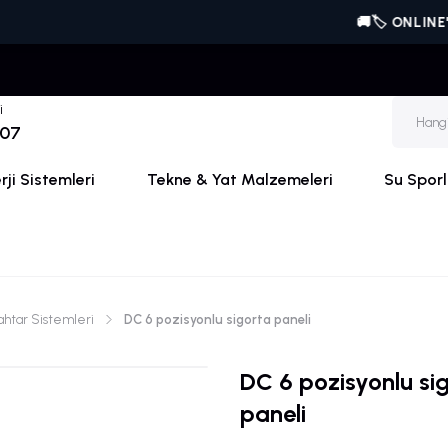
🚚🏷️ ONLINE'A ÖZE
i
 07
ji Sistemleri
Tekne & Yat Malzemeleri
Su Sporl
ahtar Sistemleri
DC 6 pozisyonlu sigorta paneli
DC 6 pozisyonlu si
paneli