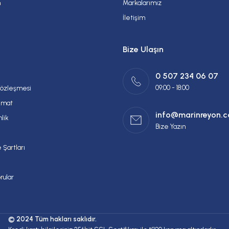
m
Markalarımız
İletişim
Bize Ulaşın
0 507 234 06 07
09:00 - 18:00
Sözleşmesi
imat
info@marinreyon.
nlik
Bize Yazın
 Şartları
rular
© 2024 Tüm hakları saklıdır.