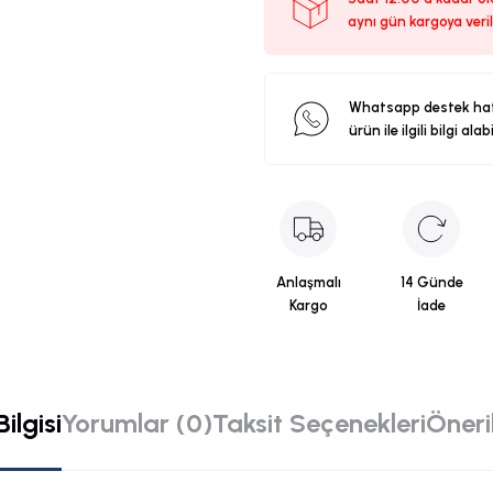
aynı gün kargoya veril
Whatsapp destek ha
ürün ile ilgili bilgi alab
Anlaşmalı
14 Günde
Kargo
İade
ilgisi
Yorumlar (0)
Taksit Seçenekleri
Öneril