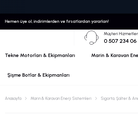
Hemen üye ol, indirimlerden ve fırsatlardan yararlan!
Müşteri Hizmetler
0 507 234 06
Tekne Motorları & Ekipmanları
Marin & Karavan Ener
Şişme Botlar & Ekipmanları
Anasayfa
Marin & Karavan Enerji Sistemleri
Sigorta, Şalter & An