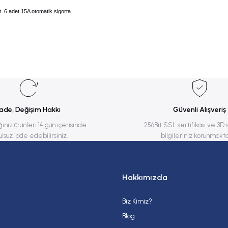
 6 adet 15A otomatik sigorta.
rsiz gördüğünüz noktaları öneri formunu kullanarak tarafımıza iletebilirsiniz.
Bu ürüne ilk yorumu siz yapın!
Yorum Yaz
İade, Değişim Hakkı
Güvenli Alışveriş
ğınız ürünleri 14 gün içerisinde
256Bit SSL sertifikası ve 3D 
ulsuz iade edebilirsiniz.
bilgileriniz korunmakta
Hakkımızda
Biz Kimiz?
Gönder
Blog