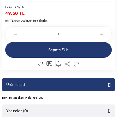
Plastik Kapak / Dolap / Yuva
İndirimli Fiyatı
49,50 TL
Şamandıra ve Ekipmanı
6,81 TL den başlayan taksitlerle!
Silecek
Tahliye Borusu, Firar, Miçoz
Sepete Ekle
Tente Malzemesi
Usturmaça ve Ekipmanı
Ürün Bilgisi
Denizci Maskesi Haki Yeşil XL
Yorumlar (0)