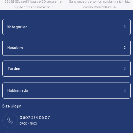
256Bit SSL sertifikası ve 3D secure ile
Satış öncesi ve sonrası sorularınız için bizi
bilgileriniz korunmaktadır.
arayın, 0507 234 06 07
Kategoriler
Gönder
Hesabım
Yardım
Hakkımızda
Bize Ulaşın
0 507 234 06 07
09:00 - 18:00