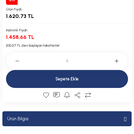
Plastik Kapak / Dolap / Yuva
Ürün Fiyatı
1.620,73 TL
Şamandıra ve Ekipmanı
İndirimli Fiyatı
Silecek
1.458,66 TL
200,57 TL den başlayan taksitlerle!
Tahliye Borusu, Firar, Miçoz
Tente Malzemesi
Usturmaça ve Ekipmanı
Sepete Ekle
Ürün Bilgisi