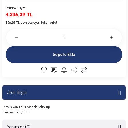
Plastik Kapak / Dolap / Yuva
İndirimli Fiyatı
4.336,39 TL
Şamandıra ve Ekipmanı
596,25 TL den başlayan taksitlerle!
Silecek
Tahliye Borusu, Firar, Miçoz
Sepete Ekle
Tente Malzemesi
Usturmaça ve Ekipmanı
Ürün Bilgisi
Direksiyon Teli Pretech Kalın Tip
Uzunluk: 17ft / 5m
Yorumlar (0)