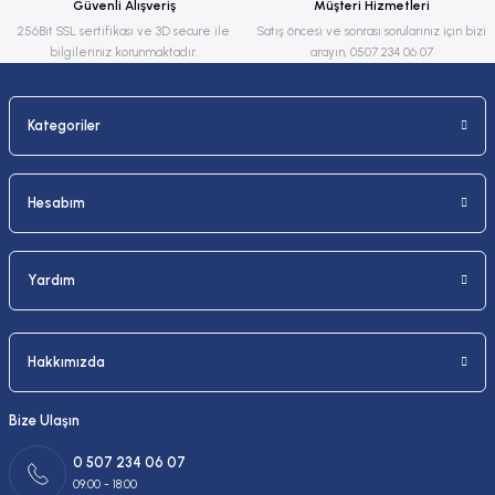
Güvenli Alışveriş
Müşteri Hizmetleri
Bu ürüne benzer farklı alternatifler olmalı.
256Bit SSL sertifikası ve 3D secure ile
Satış öncesi ve sonrası sorularınız için bizi
bilgileriniz korunmaktadır.
arayın, 0507 234 06 07
Kategoriler
Gönder
Hesabım
Yardım
Hakkımızda
Bize Ulaşın
0 507 234 06 07
09:00 - 18:00