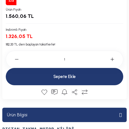
%15
Plastik Kapak / Dolap / Yuva
Ürün Fiyatı
1.560,06 TL
Şamandıra ve Ekipmanı
İndirimli Fiyatı
Silecek
1.326,05 TL
182,33 TL den başlayan taksitlerle!
Tahliye Borusu, Firar, Miçoz
Tente Malzemesi
Usturmaça ve Ekipmanı
Sepete Ekle
Ürün Bilgisi