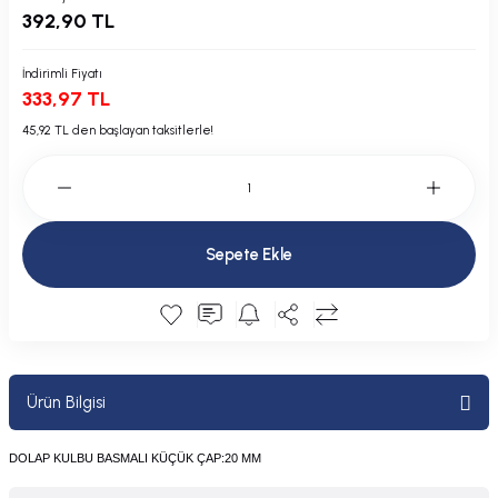
392,90 TL
Plastik Kapak / Dolap / Yuva
Şamandıra ve Ekipmanı
İndirimli Fiyatı
333,97 TL
Silecek
45,92 TL den başlayan taksitlerle!
Tahliye Borusu, Firar, Miçoz
Tente Malzemesi
Sepete Ekle
Usturmaça ve Ekipmanı
Ürün Bilgisi
DOLAP KULBU BASMALI KÜÇÜK ÇAP:20 MM