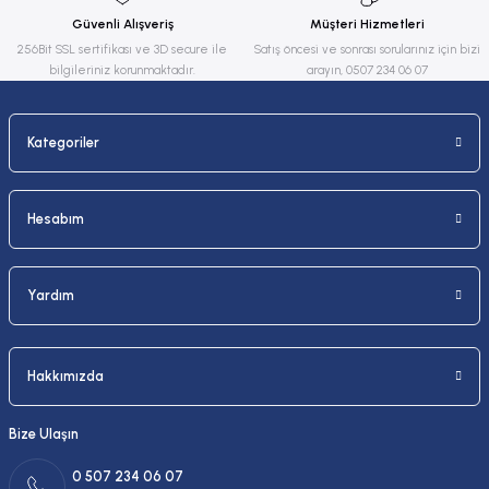
Ürün fiyatı diğer sitelerden daha pahalı.
Güvenli Alışveriş
Müşteri Hizmetleri
Bu ürüne benzer farklı alternatifler olmalı.
256Bit SSL sertifikası ve 3D secure ile
Satış öncesi ve sonrası sorularınız için bizi
bilgileriniz korunmaktadır.
arayın, 0507 234 06 07
Kategoriler
Gönder
Hesabım
Yardım
Hakkımızda
Bize Ulaşın
0 507 234 06 07