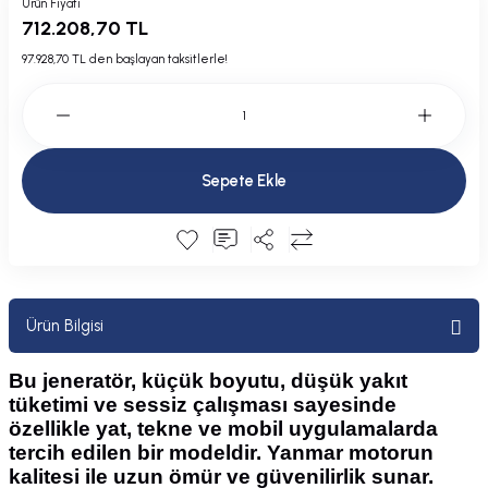
Ürün Fiyatı
Plastik Kapak / Dolap / Yuva
712.208,70 TL
97.928,70 TL den başlayan taksitlerle!
Şamandıra ve Ekipmanı
Silecek
Tahliye Borusu, Firar, Miçoz
Sepete Ekle
Tente Malzemesi
Usturmaça ve Ekipmanı
Ürün Bilgisi
Bu jeneratör, küçük boyutu, düşük yakıt
tüketimi ve sessiz çalışması sayesinde
özellikle yat, tekne ve mobil uygulamalarda
tercih edilen bir modeldir. Yanmar motorun
kalitesi ile uzun ömür ve güvenilirlik sunar.