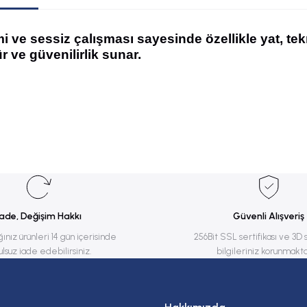
i ve sessiz çalışması sayesinde özellikle yat, te
 ve güvenilirlik sunar.
rsiz gördüğünüz noktaları öneri formunu kullanarak tarafımıza iletebilirsiniz.
Bu ürüne ilk yorumu siz yapın!
Yorum Yaz
İade, Değişim Hakkı
Güvenli Alışveriş
ğınız ürünleri 14 gün içerisinde
256Bit SSL sertifikası ve 3D 
ulsuz iade edebilirsiniz.
bilgileriniz korunmakta