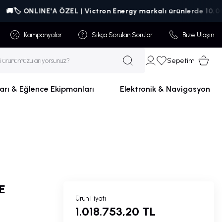
🏷️ ONLINE'A ÖZEL | Victron Energy markalı ürünlerde 10.000₺ üz
Kampanyalar
Sıkça Sorulan Sorular
Bize Ulaşın
Sepetim
arı & Eğlence Ekipmanları
Elektronik & Navigasyon
E
Ürün Fiyatı
1.018.753,20 TL