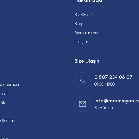
Hakkımızda
Biz Kimiz?
Gönder
Blog
m
Markalarımız
İletişim
Bize Ulaşın
0 507 234 06 07
09:00 - 18:00
Sözleşmesi
imat
info@marinreyon.
nlik
Bize Yazın
 Şartları
rular