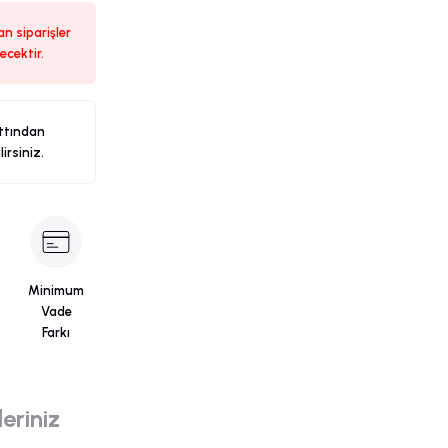
n siparişler
ecektir.
ttından
ilirsiniz.
Minimum
Vade
Farkı
eriniz