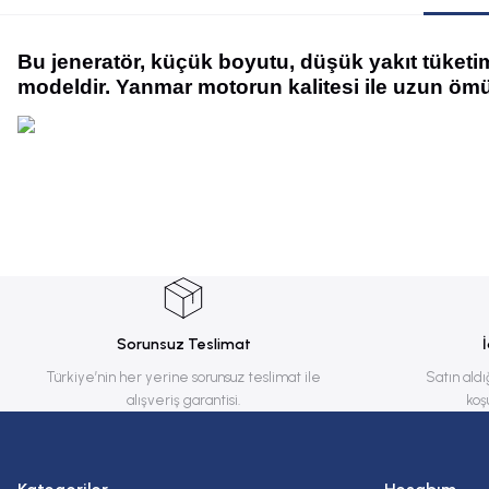
Bu jeneratör, küçük boyutu, düşük yakıt tüketim
modeldir. Yanmar motorun kalitesi ile uzun ömür
Bu ürünün fiyat bilgisi, resim, ürün açıklamalarında ve diğer konularda yete
Görüş ve önerileriniz için teşekkür ederiz.
Ürün resmi kalitesiz, bozuk veya görüntülenemiyor.
Ürün açıklamasında eksik bilgiler bulunuyor.
Ürün bilgilerinde hatalar bulunuyor.
Sorunsuz Teslimat
Ürün fiyatı diğer sitelerden daha pahalı.
Türkiye’nin her yerine sorunsuz teslimat ile
Satın aldı
alışveriş garantisi.
koş
Bu ürüne benzer farklı alternatifler olmalı.