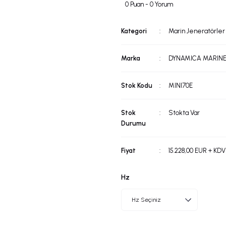
0 Puan - 0 Yorum
Kategori
Marin Jeneratörler
Marka
DYNAMICA MARIN
Stok Kodu
MINI70E
Stok
Stokta Var
Durumu
Fiyat
15.228,00 EUR + KDV
Hz