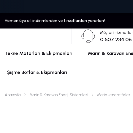
Hemen üye ol, indirimlerden ve fırsatlardan yararlan!
Müşteri Hizmetler
0 507 234 06
Tekne Motorları & Ekipmanları
Marin & Karavan Ener
Şişme Botlar & Ekipmanları
Anasayfa
Marin & Karavan Enerji Sistemleri
Marin Jeneratörler