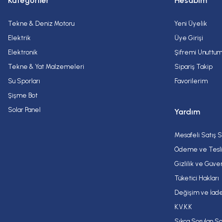
Kategoriler
Hesabım
Tekne & Deniz Motoru
Yeni Üyelik
Elektrik
Üye Girişi
Elektronik
Şifremi Unuttu
Tekne & Yat Malzemeleri
Sipariş Takip
Su Sporları
Favorilerim
Şişme Bot
Solar Panel
Yardım
Mesafeli Satış 
Ödeme ve Tesl
Gizlilik ve Güve
Tüketici Hakları
Değişim ve İade
K.V.K.K
Sıkça Sorulan So