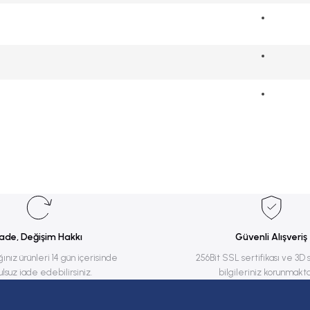
rsiz gördüğünüz noktaları öneri formunu kullanarak tarafımıza iletebilirsiniz.
Bu ürüne ilk yorumu siz yapın!
Yorum Yaz
İade, Değişim Hakkı
Güvenli Alışveriş
ğınız ürünleri 14 gün içerisinde
256Bit SSL sertifikası ve 3D 
ulsuz iade edebilirsiniz.
bilgileriniz korunmakta