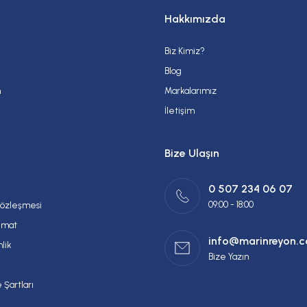
Hakkımızda
Biz Kimiz?
Gönder
Blog
m
Markalarımız
İletişim
Bize Ulaşın
0 507 234 06 07
09:00 - 18:00
Sözleşmesi
imat
info@marinreyon.
nlik
Bize Yazın
 Şartları