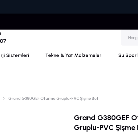
🚚🏷️ ONLIN
i
 07
ji Sistemleri
Tekne & Yat Malzemeleri
Su Sporl
Grand G380GEF Oturma Gruplu-PVC Şişme Bot
Grand G380GEF O
Gruplu-PVC Şişme 