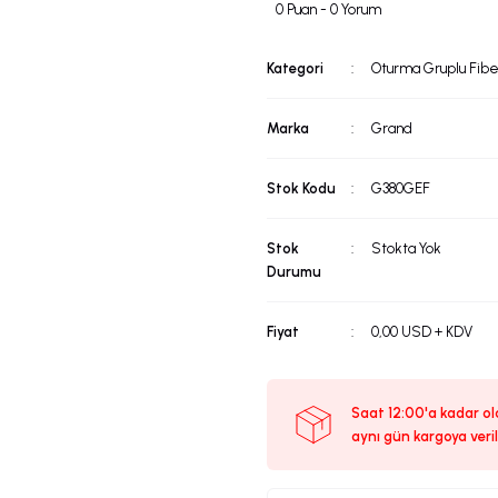
0 Puan - 0 Yorum
Kategori
Oturma Gruplu Fibe
Marka
Grand
Stok Kodu
G380GEF
Stok
Stokta Yok
Durumu
Fiyat
0,00 USD + KDV
Saat 12:00'a kadar ola
aynı gün kargoya veril