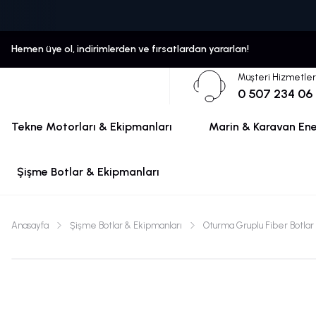
Hemen üye ol, indirimlerden ve fırsatlardan yararlan!
Müşteri Hizmetler
0 507 234 06
Tekne Motorları & Ekipmanları
Marin & Karavan Ener
Şişme Botlar & Ekipmanları
Anasayfa
Şişme Botlar & Ekipmanları
Oturma Gruplu Fiber Botlar