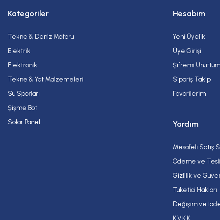
Kategoriler
Hesabım
Tekne & Deniz Motoru
Yeni Üyelik
Elektrik
Üye Girişi
Elektronik
Şifremi Unuttu
Tekne & Yat Malzemeleri
Sipariş Takip
Su Sporları
Favorilerim
Şişme Bot
Solar Panel
Yardım
Mesafeli Satış 
Ödeme ve Tesl
Gizlilik ve Güve
Tüketici Hakları
Değişim ve İade
K.V.K.K