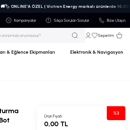
E'A ÖZEL | Victron Energy markalı ürünlerde 10.000₺ üzeri sipa
Kampanyalar
Sıkça Sorulan Sorular
Bize Ulaşın
Sepetim
arı & Eğlence Ekipmanları
Elektronik & Navigasyon
turma
%3
Ürün Fiyatı
Bot
0,00 TL