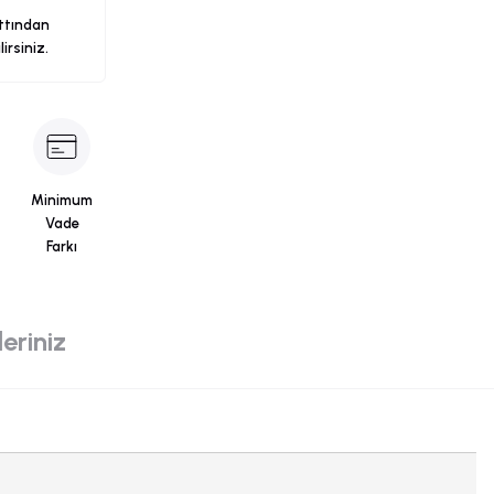
ttından
ilirsiniz.
Minimum
Vade
Farkı
eriniz