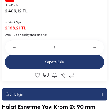
Plastik Kapak / Dolap / Yuva
Ürün Fiyatı
2.409,12 TL
Şamandıra ve Ekipmanı
İndirimli Fiyatı
2.168,21 TL
Silecek
298,13 TL den başlayan taksitlerle!
Tahliye Borusu, Firar, Miçoz
Tente Malzemesi
Sepete Ekle
Usturmaça ve Ekipmanı
Ürün Bilgisi
Halat Esnetme Yayı Krom Ø: 90 mm