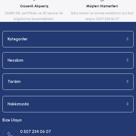
Güvenli Alışveriş
Müşteri Hizmetleri
Bu ürüne benzer farklı alternatifler olmalı.
256Bit SSL sertifikası ve 3D secure ile
Satış öncesi ve sonrası sorularınız için bizi
bilgileriniz korunmaktadır.
arayın, 0507 234 06 07
Kategoriler
Gönder
Hesabım
Yardım
Hakkımızda
Bize Ulaşın
0 507 234 06 07