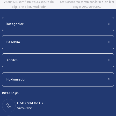
256Bit SSL sertifikası ve 3D secure ile
Satış öncesi ve sonrası sorularınız için bizi
bilgileriniz korunmaktadır.
arayın, 0507 234 06 07
Kategoriler
Gönder
Hesabım
Yardım
Hakkımızda
Bize Ulaşın
0 507 234 06 07
09:00 - 18:00