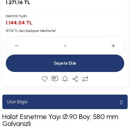
1.271,16 TL
Plastik Kapak / Dolap / Yuva
İndirimli Fiyatı
Şamandıra ve Ekipmanı
1.144,04 TL
157,31 TL den başlayan taksitlerle!
Silecek
Tahliye Borusu, Firar, Miçoz
Tente Malzemesi
Sepete Ekle
Usturmaça ve Ekipmanı
Ürün Bilgisi
Halat Esnetme Yayı Ø:90 Boy: 580 mm
Galvanizli