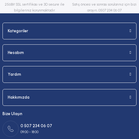
256Bit SSL sertifikası ve 3D secure ile
Satış öncesi ve sonrası sorularınız için bizi
bilgileriniz korunmaktadır.
arayın, 0507 234 06 07
Kategoriler
Gönder
Hesabım
Yardım
Hakkımızda
Bize Ulaşın
0 507 234 06 07
09:00 - 18:00