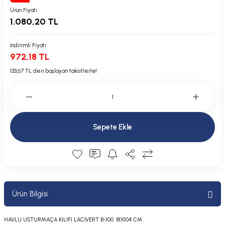
Plastik Kapak / Dolap / Yuva
Ürün Fiyatı
1.080,20 TL
Şamandıra ve Ekipmanı
İndirimli Fiyatı
972,18 TL
Silecek
133,67 TL den başlayan taksitlerle!
Tahliye Borusu, Firar, Miçoz
Tente Malzemesi
Sepete Ekle
Usturmaça ve Ekipmanı
Ürün Bilgisi
HAVLU USTURMAÇA KILIFI LACİVERT B-100 81X104 CM