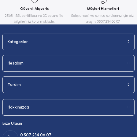
Ürün fiyatı diğer sitelerden daha pahalı.
Güvenli Alışveriş
Müşteri Hizmetleri
Bu ürüne benzer farklı alternatifler olmalı.
256Bit SSL sertifikası ve 3D secure ile
Satış öncesi ve sonrası sorularınız için bizi
bilgileriniz korunmaktadır.
arayın, 0507 234 06 07
Kategoriler
Gönder
Hesabım
Yardım
Hakkımızda
Bize Ulaşın
0 507 234 06 07