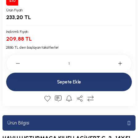
%10
Plastik Kapak / Dolap / Yuva
Ürün Fiyatı
233,20 TL
Şamandıra ve Ekipmanı
İndirimli Fiyatı
Silecek
209,88 TL
28,86 TL den başlayan taksitlerle!
Tahliye Borusu, Firar, Miçoz
Tente Malzemesi
Usturmaça ve Ekipmanı
Sepete Ekle
Ürün Bilgisi