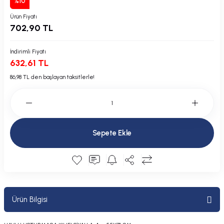
%10
Plastik Kapak / Dolap / Yuva
Ürün Fiyatı
702,90 TL
Şamandıra ve Ekipmanı
İndirimli Fiyatı
Silecek
632,61 TL
86,98 TL den başlayan taksitlerle!
Tahliye Borusu, Firar, Miçoz
Tente Malzemesi
Usturmaça ve Ekipmanı
Sepete Ekle
Ürün Bilgisi