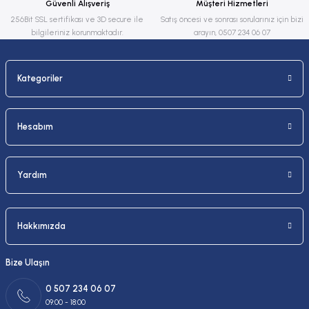
Güvenli Alışveriş
Müşteri Hizmetleri
Bu ürüne benzer farklı alternatifler olmalı.
256Bit SSL sertifikası ve 3D secure ile
Satış öncesi ve sonrası sorularınız için bizi
bilgileriniz korunmaktadır.
arayın, 0507 234 06 07
Kategoriler
Gönder
Hesabım
Yardım
Hakkımızda
Bize Ulaşın
0 507 234 06 07
09:00 - 18:00