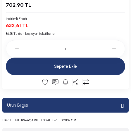
702,90 TL
Plastik Kapak / Dolap / Yuva
İndirimli Fiyatı
Şamandıra ve Ekipmanı
632,61 TL
Silecek
86,98 TL den başlayan taksitlerle!
Tahliye Borusu, Firar, Miçoz
Tente Malzemesi
Sepete Ekle
Usturmaça ve Ekipmanı
Ürün Bilgisi
HAVLU USTURMAÇA KILIFI SİYAH F-6 30X109 CM