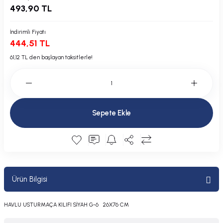
493,90 TL
Plastik Kapak / Dolap / Yuva
İndirimli Fiyatı
Şamandıra ve Ekipmanı
444,51 TL
Silecek
61,12 TL den başlayan taksitlerle!
Tahliye Borusu, Firar, Miçoz
Tente Malzemesi
Sepete Ekle
Usturmaça ve Ekipmanı
Ürün Bilgisi
HAVLU USTURMAÇA KILIFI SİYAH G-6 26X76 CM