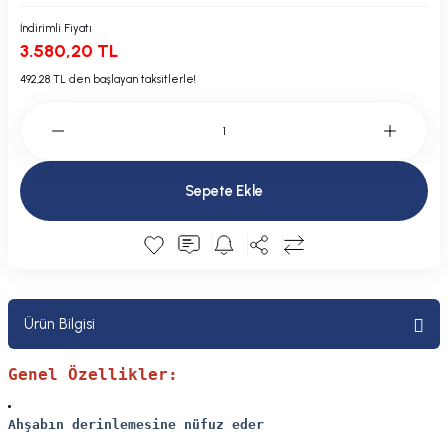
Plastik Kapak / Dolap / Yuva
İndirimli Fiyatı
3.580,20 TL
Şamandıra ve Ekipmanı
492,28 TL den başlayan taksitlerle!
Silecek
Tahliye Borusu, Firar, Miçoz
Sepete Ekle
Tente Malzemesi
Usturmaça ve Ekipmanı
Ürün Bilgisi
Genel Özellikler:
Ahşabın derinlemesine nüfuz eder