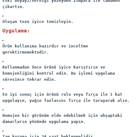
Eski boyayı/verniği yüzeyden zımpara ile tamamen
çıkartın.
Oluşan tozu iyice temizleyin.
Uygulama:
Ürün kullanıma hazırdır ve inceltme
gerektirmemektedir.
Kullanmadan önce ürünü iyice karıştırın ve
homojenliğini kontrol edin. Bu işlemi uygulama
süresince tekrar edin.
En iyi sonuç için ürünü rulo veya fırça ile 1 kat
uygulayın, yağın fazlasını fırça ile tarayarak alın.
Homojen bir görünüm elde edebilmek için ahşaptaki
damarların yönünde uygulama yapın.
Tam koruma için 24 saat beklenmelidir.