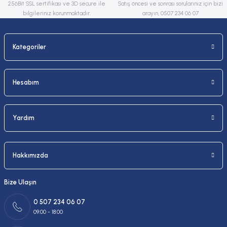
256Bit SSL sertifikası ve 3D secure ile
Satış öncesi ve sonrası sorularınız için bizi
bilgileriniz korunmaktadır.
arayın, 0507 234 06 07
Kategoriler
Gönder
Hesabım
Yardım
Hakkımızda
Bize Ulaşın
0 507 234 06 07
09:00 - 18:00