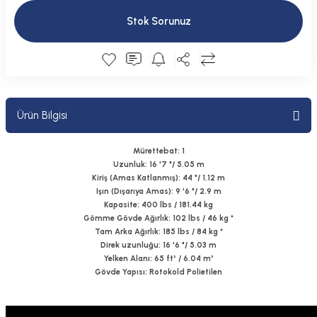
Plastik Kapak / Dolap / Yuva
Stok Sorunuz
Şamandıra ve Ekipmanı
Silecek
Ürün Bilgisi
Tahliye Borusu, Firar, Miçoz
Tente Malzemesi
Mürettebat: 1
Uzunluk: 16 '7 "/ 5.05 m
Kiriş (Amas Katlanmış): 44 "/ 1,12 m
Usturmaça ve Ekipmanı
Işın (Dışarıya Amas): 9 '6 "/ 2.9 m
Kapasite: 400 lbs / 181.44 kg
Gömme Gövde Ağırlık: 102 lbs / 46 kg *
Tam Arka Ağırlık: 185 lbs / 84 kg *
Direk uzunluğu: 16 '6 "/ 5.03 m
Yelken Alanı: 65 ft² / 6.04 m²
Gövde Yapısı: Rotokold Polietilen