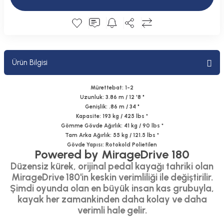
Plastik Kapak / Dolap / Yuva
Şamandıra ve Ekipmanı
Silecek
Ürün Bilgisi
Tahliye Borusu, Firar, Miçoz
Mürettebat: 1-2
Uzunluk: 3.86 m / 12 '8 "
Tente Malzemesi
Genişlik: .86 m / 34 "
Kapasite: 193 kg / 425 lbs *
Gömme Gövde Ağırlık: 41 kg / 90 lbs *
Usturmaça ve Ekipmanı
Tam Arka Ağırlık: 55 kg / 121.5 lbs *
Gövde Yapısı: Rotokold Polietilen
Powered by MirageDrive 180
Düzensiz kürek, orijinal pedal kayağı tahriki olan
MirageDrive 180'in keskin verimliliği ile değiştirilir.
Şimdi oyunda olan en büyük insan kas grubuyla,
kayak her zamankinden daha kolay ve daha
verimli hale gelir.