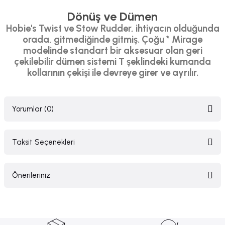
Dönüş ve Dümen
Hobie's Twist ve Stow Rudder, ihtiyacın olduğunda
orada, gitmediğinde gitmiş. Çoğu * Mirage
modelinde standart bir aksesuar olan geri
çekilebilir dümen sistemi T şeklindeki kumanda
kollarının çekişi ile devreye girer ve ayrılır.
Yorumlar (0)
Taksit Seçenekleri
Bu ürüne ilk yorumu siz yapın!
Önerileriniz
Yorum Yaz
Bu ürünün fiyat bilgisi, resim, ürün açıklamalarında ve diğer konularda
yetersiz gördüğünüz noktaları öneri formunu kullanarak tarafımıza
iletebilirsiniz.