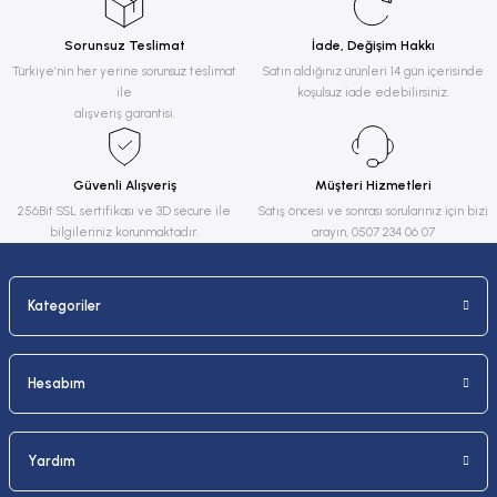
Görüş ve önerileriniz için teşekkür ederiz.
Sorunsuz Teslimat
İade, Değişim Hakkı
Ürün resmi kalitesiz, bozuk veya görüntülenemiyor.
Türkiye’nin her yerine sorunsuz teslimat
Satın aldığınız ürünleri 14 gün içerisinde
ile
koşulsuz iade edebilirsiniz.
Ürün açıklamasında eksik bilgiler bulunuyor.
alışveriş garantisi.
Ürün bilgilerinde hatalar bulunuyor.
Ürün fiyatı diğer sitelerden daha pahalı.
Güvenli Alışveriş
Müşteri Hizmetleri
Bu ürüne benzer farklı alternatifler olmalı.
256Bit SSL sertifikası ve 3D secure ile
Satış öncesi ve sonrası sorularınız için bizi
bilgileriniz korunmaktadır.
arayın, 0507 234 06 07
Kategoriler
Gönder
Hesabım
Yardım